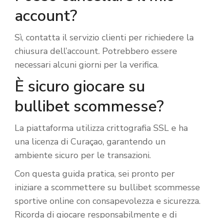
account?
Sì, contatta il servizio clienti per richiedere la
chiusura dell’account. Potrebbero essere
necessari alcuni giorni per la verifica.
È sicuro giocare su
bullibet scommesse?
La piattaforma utilizza crittografia SSL e ha
una licenza di Curaçao, garantendo un
ambiente sicuro per le transazioni.
Con questa guida pratica, sei pronto per
iniziare a scommettere su bullibet scommesse
sportive online con consapevolezza e sicurezza.
Ricorda di giocare responsabilmente e di