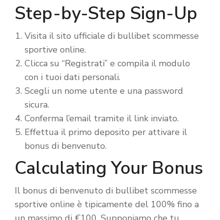
Step-by-Step Sign-Up
Visita il sito ufficiale di bullibet scommesse
sportive online.
Clicca su “Registrati” e compila il modulo
con i tuoi dati personali.
Scegli un nome utente e una password
sicura.
Conferma l’email tramite il link inviato.
Effettua il primo deposito per attivare il
bonus di benvenuto.
Calculating Your Bonus
Il bonus di benvenuto di bullibet scommesse
sportive online è tipicamente del 100% fino a
un massimo di €100. Supponiamo che tu