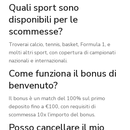
Quali sport sono
disponibili per le
scommesse?
Troverai calcio, tennis, basket, Formula 1, e
molti altri sport, con copertura di campionati
nazionali e internazionali.
Come funziona il bonus di
benvenuto?
Il bonus è un match del 100% sul primo
deposito fino a €100, con requisiti di
scommessa 10x l’importo del bonus.
Posso cancellare il mio