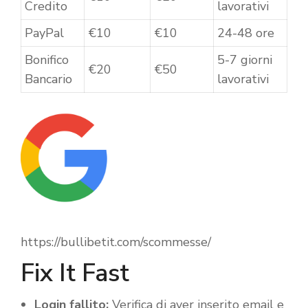
Credito
lavorativi
PayPal
€10
€10
24-48 ore
Bonifico
5-7 giorni
€20
€50
Bancario
lavorativi
https://bullibetit.com/scommesse/
Fix It Fast
Login fallito:
Verifica di aver inserito email e