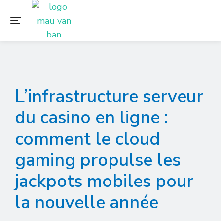
L’infrastructure serveur
du casino en ligne :
comment le cloud
gaming propulse les
jackpots mobiles pour
la nouvelle année