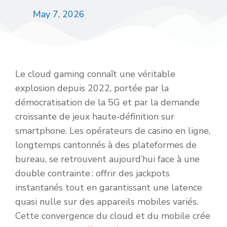
May 7, 2026
Le cloud gaming connaît une véritable
explosion depuis 2022, portée par la
démocratisation de la 5G et par la demande
croissante de jeux haute‑définition sur
smartphone. Les opérateurs de casino en ligne,
longtemps cantonnés à des plateformes de
bureau, se retrouvent aujourd’hui face à une
double contrainte : offrir des jackpots
instantanés tout en garantissant une latence
quasi nulle sur des appareils mobiles variés.
Cette convergence du cloud et du mobile crée