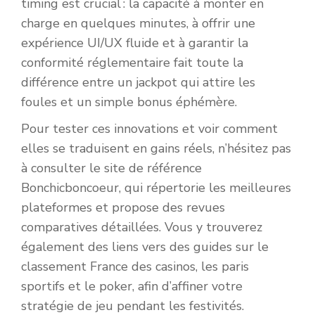
timing est crucial : la capacité à monter en
charge en quelques minutes, à offrir une
expérience UI/UX fluide et à garantir la
conformité réglementaire fait toute la
différence entre un jackpot qui attire les
foules et un simple bonus éphémère.
Pour tester ces innovations et voir comment
elles se traduisent en gains réels, n’hésitez pas
à consulter le site de référence
Bonchicboncoeur, qui répertorie les meilleures
plateformes et propose des revues
comparatives détaillées. Vous y trouverez
également des liens vers des guides sur le
classement France des casinos, les paris
sportifs et le poker, afin d’affiner votre
stratégie de jeu pendant les festivités.