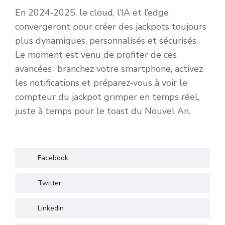
En 2024‑2025, le cloud, l’IA et l’edge
convergeront pour créer des jackpots toujours
plus dynamiques, personnalisés et sécurisés.
Le moment est venu de profiter de ces
avancées : branchez votre smartphone, activez
les notifications et préparez‑vous à voir le
compteur du jackpot grimper en temps réel,
juste à temps pour le toast du Nouvel An.
Facebook
Twitter
LinkedIn