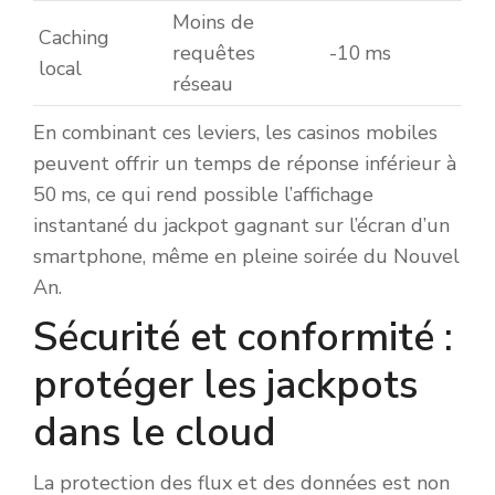
Moins de
Caching
requêtes
-10 ms
local
réseau
En combinant ces leviers, les casinos mobiles
peuvent offrir un temps de réponse inférieur à
50 ms, ce qui rend possible l’affichage
instantané du jackpot gagnant sur l’écran d’un
smartphone, même en pleine soirée du Nouvel
An.
Sécurité et conformité :
protéger les jackpots
dans le cloud
La protection des flux et des données est non