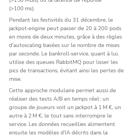
(>150 MB/s) ou la latence de réponse
(>100 ms).
Pendant les festivités du 31 décembre, le
jackpot‑engine peut passer de 20 à 200 pods
en moins de deux minutes, grâce à des règles
d’autoscaling basées sur le nombre de mises
par seconde. Le bankroll‑service, quant à lui,
utilise des queues RabbitMQ pour lisser les
pics de transactions, évitant ainsi les pertes de
mise.
Cette approche modulaire permet aussi de
réaliser des tests A/B en temps réel : un
groupe de joueurs voit un jackpot à 1 M €, un
autre à 2 M €, le tout sans interrompre le
service. Les données recueillies alimentent
ensuite les modèles d’IA décrits dans la