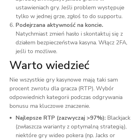
ustawieniach gry. Jeśli problem występuje
tylko w jednej grze, zgłoś to do supportu.
Podejrzana aktywność na koncie.
Natychmiast zmień hasło i skontaktuj się z
działem bezpieczeństwa kasyna. Włącz 2FA,
jeśli to możliwe.
Warto wiedzieć
Nie wszystkie gry kasynowe mają taki sam
procent zwrotu dla gracza (RTP). Wybór
odpowiednich kategorii podczas odgrywania
bonusu ma kluczowe znaczenie.
Najlepsze RTP (zazwyczaj >97%):
Blackjack
(zwłaszcza warianty z optymalną strategią),
niektóre gry wideo pokera (np. Jacks or