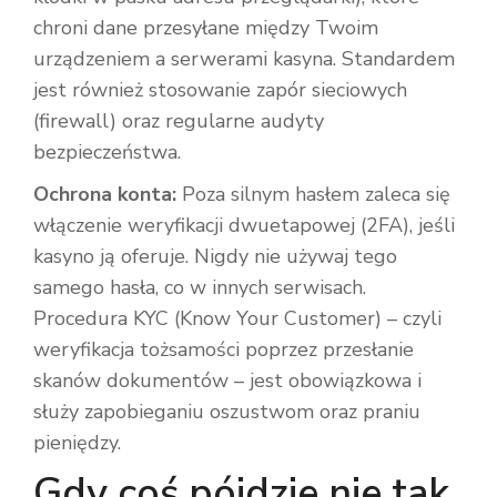
chroni dane przesyłane między Twoim
urządzeniem a serwerami kasyna. Standardem
jest również stosowanie zapór sieciowych
(firewall) oraz regularne audyty
bezpieczeństwa.
Ochrona konta:
Poza silnym hasłem zaleca się
włączenie weryfikacji dwuetapowej (2FA), jeśli
kasyno ją oferuje. Nigdy nie używaj tego
samego hasła, co w innych serwisach.
Procedura KYC (Know Your Customer) – czyli
weryfikacja tożsamości poprzez przesłanie
skanów dokumentów – jest obowiązkowa i
służy zapobieganiu oszustwom oraz praniu
pieniędzy.
Gdy coś pójdzie nie tak