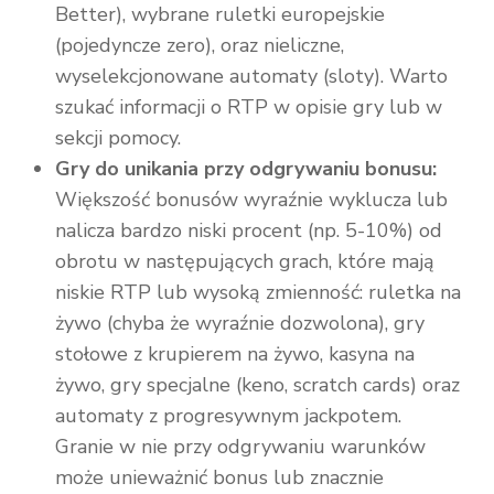
Better), wybrane ruletki europejskie
(pojedyncze zero), oraz nieliczne,
wyselekcjonowane automaty (sloty). Warto
szukać informacji o RTP w opisie gry lub w
sekcji pomocy.
Gry do unikania przy odgrywaniu bonusu:
Większość bonusów wyraźnie wyklucza lub
nalicza bardzo niski procent (np. 5-10%) od
obrotu w następujących grach, które mają
niskie RTP lub wysoką zmienność: ruletka na
żywo (chyba że wyraźnie dozwolona), gry
stołowe z krupierem na żywo, kasyna na
żywo, gry specjalne (keno, scratch cards) oraz
automaty z progresywnym jackpotem.
Granie w nie przy odgrywaniu warunków
może unieważnić bonus lub znacznie