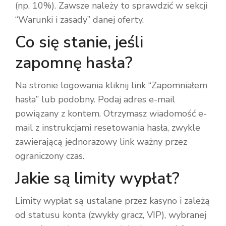
(np. 10%). Zawsze należy to sprawdzić w sekcji
“Warunki i zasady” danej oferty.
Co się stanie, jeśli
zapomnę hasła?
Na stronie logowania kliknij link “Zapomniałem
hasła” lub podobny. Podaj adres e-mail
powiązany z kontem. Otrzymasz wiadomość e-
mail z instrukcjami resetowania hasła, zwykle
zawierającą jednorazowy link ważny przez
ograniczony czas.
Jakie są limity wypłat?
Limity wypłat są ustalane przez kasyno i zależą
od statusu konta (zwykły gracz, VIP), wybranej