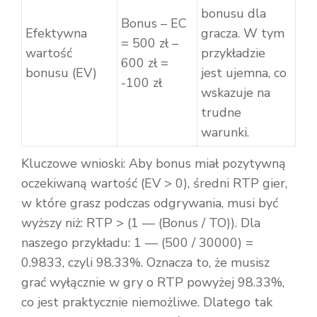
bonusu dla
Bonus – EC
Efektywna
gracza. W tym
= 500 zł –
wartość
przykładzie
600 zł =
bonusu (EV)
jest ujemna, co
-100 zł
wskazuje na
trudne
warunki.
Kluczowe wnioski: Aby bonus miał pozytywną
oczekiwaną wartość (EV > 0), średni RTP gier,
w które grasz podczas odgrywania, musi być
wyższy niż: RTP > (1 — (Bonus / TO)). Dla
naszego przykładu: 1 — (500 / 30000) =
0.9833, czyli 98.33%. Oznacza to, że musisz
grać wyłącznie w gry o RTP powyżej 98.33%,
co jest praktycznie niemożliwe. Dlatego tak