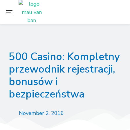
500 Casino: Kompletny
przewodnik rejestracji,
bonusów i
bezpieczeństwa
November 2, 2016