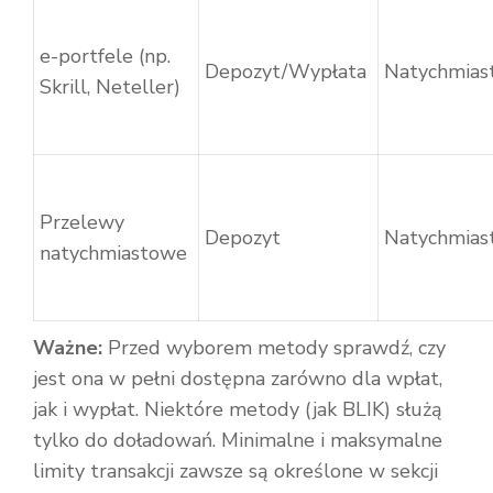
e-portfele (np.
Depozyt/Wypłata
Natychmias
Skrill, Neteller)
Przelewy
Depozyt
Natychmias
natychmiastowe
Ważne:
Przed wyborem metody sprawdź, czy
jest ona w pełni dostępna zarówno dla wpłat,
jak i wypłat. Niektóre metody (jak BLIK) służą
tylko do doładowań. Minimalne i maksymalne
limity transakcji zawsze są określone w sekcji