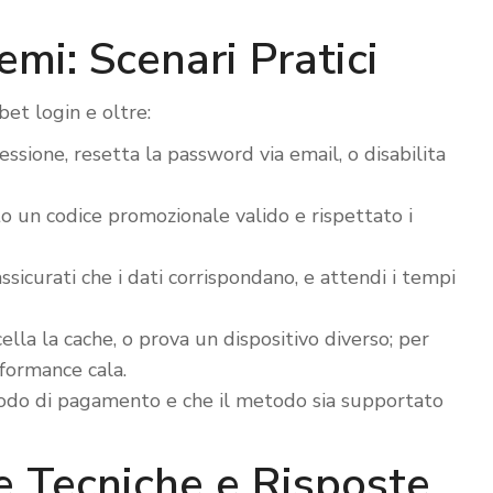
emi: Scenari Pratici
et login e oltre:
ssione, resetta la password via email, o disabilita
ito un codice promozionale valido e rispettato i
ssicurati che i dati corrispondano, e attendi i tempi
lla la cache, o prova un dispositivo diverso; per
rformance cala.
odo di pagamento e che il metodo sia supportato
 Tecniche e Risposte