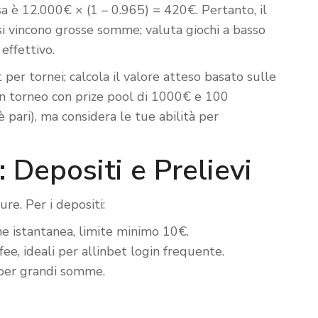
a è 12.000€ × (1 – 0.965) = 420€. Pertanto, il
i vincono grosse somme; valuta giochi a basso
effettivo.
 per tornei; calcola il valore atteso basato sulle
un torneo con prize pool di 1000€ e 100
è pari), ma considera le tue abilità per
Depositi e Prelievi
re. Per i depositi:
ne istantanea, limite minimo 10€.
fee, ideali per allinbet login frequente.
e per grandi somme.