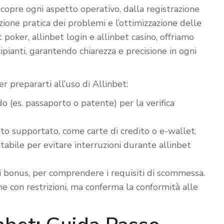
copre ogni aspetto operativo, dalla registrazione
zione pratica dei problemi e l’ottimizzazione delle
poker, allinbet login e allinbet casino, offriamo
ipianti, garantendo chiarezza e precisione in ogni
r prepararti all’uso di Allinbet:
o (es. passaporto o patente) per la verifica
to supportato, come carte di credito o e-wallet.
tabile per evitare interruzioni durante allinbet
 i bonus, per comprendere i requisiti di scommessa.
ne con restrizioni, ma conferma la conformità alle