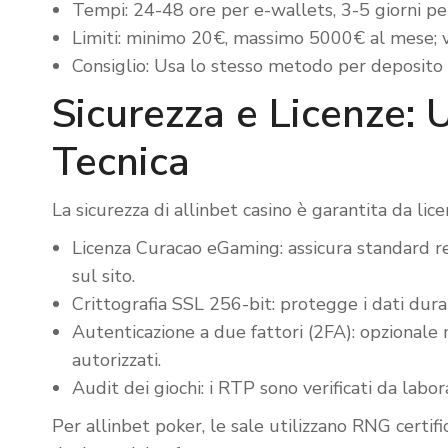
Tempi: 24-48 ore per e-wallets, 3-5 giorni per
Limiti: minimo 20€, massimo 5000€ al mese; ver
Consiglio: Usa lo stesso metodo per deposito e
Sicurezza e Licenze: 
Tecnica
La sicurezza di allinbet casino è garantita da lice
Licenza Curacao eGaming: assicura standard r
sul sito.
Crittografia SSL 256-bit: protegge i dati duran
Autenticazione a due fattori (2FA): opzionale 
autorizzati.
Audit dei giochi: i RTP sono verificati da labor
Per allinbet poker, le sale utilizzano RNG certific