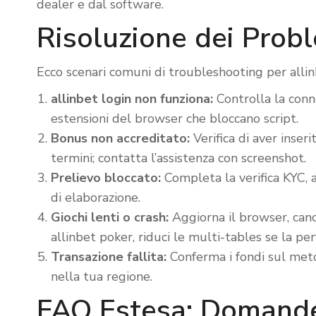
dealer e dal software.
Risoluzione dei Probl
Ecco scenari comuni di troubleshooting per allinb
allinbet login non funziona:
Controlla la conne
estensioni del browser che bloccano script.
Bonus non accreditato:
Verifica di aver inser
termini; contatta l’assistenza con screenshot.
Prelievo bloccato:
Completa la verifica KYC, a
di elaborazione.
Giochi lenti o crash:
Aggiorna il browser, cance
allinbet poker, riduci le multi-tables se la pe
Transazione fallita:
Conferma i fondi sul met
nella tua regione.
FAQ Estesa: Domande