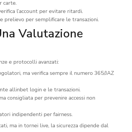
 carte.
ifica l’account per evitare ritardi.
 prelievo per semplificare le transazioni.
Una Valutazione
nze e protocolli avanzati:
egolatori, ma verifica sempre il numero 365/JAZ
te allinbet login e le transazioni.
ma consigliata per prevenire accessi non
atori indipendenti per fairness.
ati, ma in tornei live, la sicurezza dipende dal