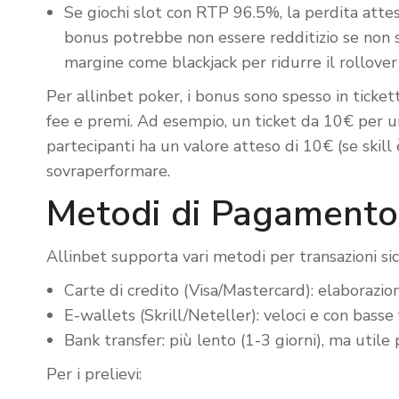
Se giochi slot con RTP 96.5%, la perdita attes
bonus potrebbe non essere redditizio se non s
margine come blackjack per ridurre il rollover 
Per allinbet poker, i bonus sono spesso in tickett
fee e premi. Ad esempio, un ticket da 10€ per 
partecipanti ha un valore atteso di 10€ (se skill 
sovraperformare.
Metodi di Pagamento: 
Allinbet supporta vari metodi per transazioni sicu
Carte di credito (Visa/Mastercard): elaborazio
E-wallets (Skrill/Neteller): veloci e con basse 
Bank transfer: più lento (1-3 giorni), ma util
Per i prelievi: