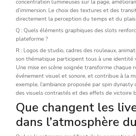
concentration lumineuses sur la page, amélioran
d’immersion. Le choix des textures et des transi
directement la perception du temps et du plaisi
Q : Quels éléments graphiques des slots renforce
plateforme ?
R : Logos de studio, cadres des rouleaux, animat
son thématique participent tous à une identité v
Une mise en scène soignée transforme chaque ro
événement visuel et sonore, et contribue à la 
exemple, l’ambiance proposée par spin dynasty c
des visuels contrastés et des effets de victoire b
Que changent les liv
dans l’atmosphère du 