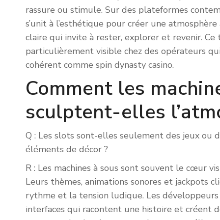
rassure ou stimule. Sur des plateformes contem
s’unit à l’esthétique pour créer une atmosphère
claire qui invite à rester, explorer et revenir. Ce 
particulièrement visible chez des opérateurs qu
cohérent comme spin dynasty casino.
Comment les machine
sculptent-elles l’at
Q : Les slots sont-elles seulement des jeux ou 
éléments de décor ?
R : Les machines à sous sont souvent le cœur vis
Leurs thèmes, animations sonores et jackpots cl
rythme et la tension ludique. Les développeurs
interfaces qui racontent une histoire et créent 