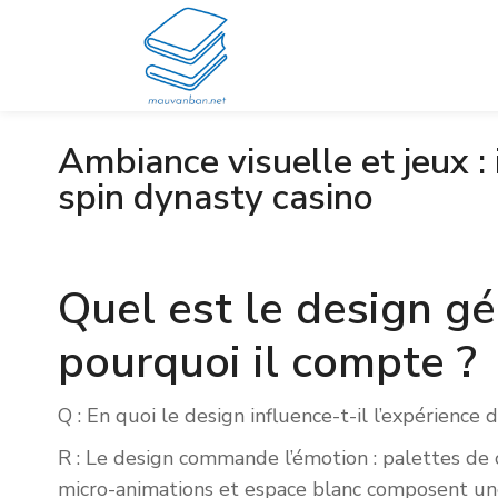
Ambiance visuelle et jeux 
spin dynasty casino
Quel est le design gé
pourquoi il compte ?
Q : En quoi le design influence-t-il l’expérience d
R : Le design commande l’émotion : palettes de 
micro-animations et espace blanc composent une