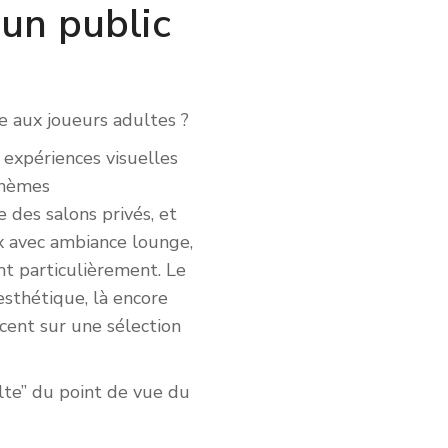
 un public
re aux joueurs adultes ?
 expériences visuelles
 thèmes
 des salons privés, et
ux avec ambiance lounge,
t particulièrement. Le
esthétique, là encore
cent sur une sélection
ulte” du point de vue du