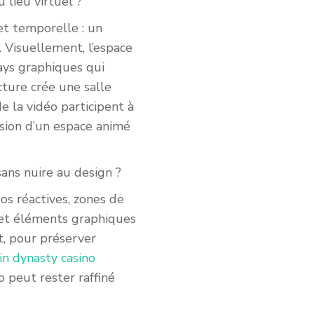
 lieu virtuel ?
et temporelle : un
. Visuellement, l’espace
rlays graphiques qui
ecture crée une salle
e la vidéo participent à
ssion d’un espace animé
sans nuire au design ?
os réactives, zones de
s et éléments graphiques
t, pour préserver
in dynasty casino
 peut rester raffiné