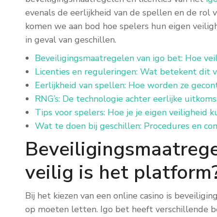
evenals de eerlijkheid van de spellen en de ro
komen we aan bod hoe spelers hun eigen veili
in geval van geschillen.
Beveiligingsmaatregelen van igo bet: Hoe veil
Licenties en reguleringen: Wat betekent dit v
Eerlijkheid van spellen: Hoe worden ze gecon
RNG’s: De technologie achter eerlijke uitkom
Tips voor spelers: Hoe je je eigen veiligheid
Wat te doen bij geschillen: Procedures en co
Beveiligingsmaatrege
veilig is het platform
Bij het kiezen van een online casino is beveilig
op moeten letten. Igo bet heeft verschillende