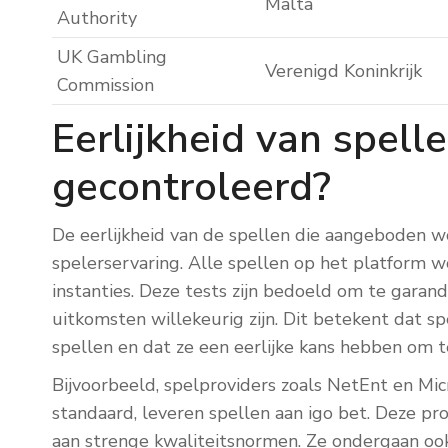
Malta
Authority
UK Gambling
Verenigd Koninkrijk
Commission
Eerlijkheid van spel
gecontroleerd?
De eerlijkheid van de spellen die aangeboden w
spelerservaring. Alle spellen op het platform 
instanties. Deze tests zijn bedoeld om te garand
uitkomsten willekeurig zijn. Dit betekent dat s
spellen en dat ze een eerlijke kans hebben om t
Bijvoorbeeld, spelproviders zoals NetEnt en M
standaard, leveren spellen aan igo bet. Deze p
aan strenge kwaliteitsnormen. Ze ondergaan ook