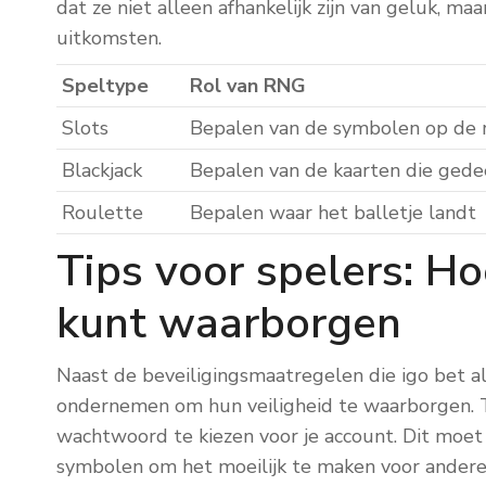
dat ze niet alleen afhankelijk zijn van geluk, m
uitkomsten.
Speltype
Rol van RNG
Slots
Bepalen van de symbolen op de 
Blackjack
Bepalen van de kaarten die ged
Roulette
Bepalen waar het balletje landt
Tips voor spelers: Hoe
kunt waarborgen
Naast de beveiligingsmaatregelen die igo bet al
ondernemen om hun veiligheid te waarborgen. Te
wachtwoord te kiezen voor je account. Dit moet e
symbolen om het moeilijk te maken voor andere