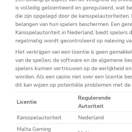
is volledig gelicentieerd en gereguleerd, wat 
die zijn opgelegd door de kansspelautoriteiten. 
belangen van hun spelers beschermen. Een gere
Kansspelautoriteit in Nederland, biedt spelers d
regelmatig wordt gecontroleerd op naleving van
Het verkrijgen van een licentie is geen gemakke
van de spellen, de software en de algemene bedr
spelers kunnen vertrouwen op de eerlijkheid en
worden. Als een casino niet over een licentie be
dit kan wijzen op potentiële problemen met de 
Regulerende
Licentie
Autoriteit
Kansspelautoriteit
Nederland
Malta Gaming