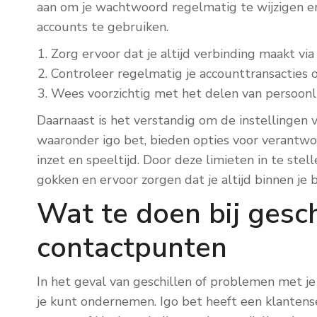
aan om je wachtwoord regelmatig te wijzigen 
accounts te gebruiken.
Zorg ervoor dat je altijd verbinding maakt vi
Controleer regelmatig je accounttransacties op
Wees voorzichtig met het delen van persoonli
Daarnaast is het verstandig om de instellingen va
waaronder igo bet, bieden opties voor verantwo
inzet en speeltijd. Door deze limieten in te ste
gokken en ervoor zorgen dat je altijd binnen je b
Wat te doen bij gesch
contactpunten
In het geval van geschillen of problemen met je
je kunt ondernemen. Igo bet heeft een klantense