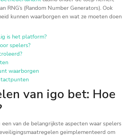
l van RNG’s (Random Number Generators). Ook
gheid kunnen waarborgen en wat ze moeten doen
ig is het platform?
oor spelers?
troleerd?
sten
 kunt waarborgen
ntactpunten
len van igo bet: Hoe
?
ing een van de belangrijkste aspecten waar spelers
 beveiligingsmaatregelen geïmplementeerd om