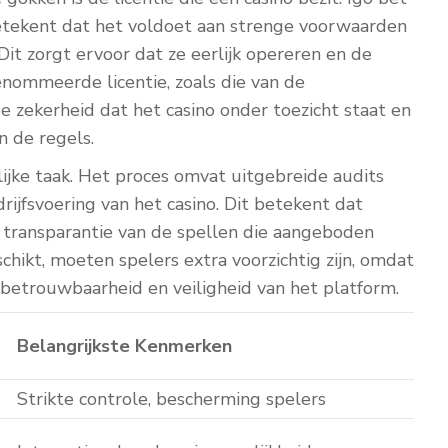
betekent dat het voldoet aan strenge voorwaarden
Dit zorgt ervoor dat ze eerlijk opereren en de
nommeerde licentie, zoals die van de
e zekerheid dat het casino onder toezicht staat en
 de regels.
lijke taak. Het proces omvat uitgebreide audits
ijfsvoering van het casino. Dit betekent dat
 transparantie van de spellen die aangeboden
schikt, moeten spelers extra voorzichtig zijn, omdat
betrouwbaarheid en veiligheid van het platform.
Belangrijkste Kenmerken
Strikte controle, bescherming spelers