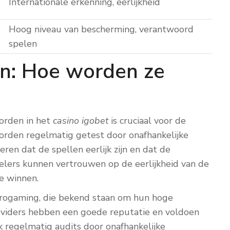
Internationale erkenning, eerlijkheid
Hoog niveau van bescherming, verantwoord
spelen
len: Hoe worden ze
orden in het
casino igobet
is cruciaal voor de
worden regelmatig getest door onafhankelijke
eren dat de spellen eerlijk zijn en dat de
pelers kunnen vertrouwen op de eerlijkheid van de
e winnen.
icrogaming, die bekend staan om hun hoge
roviders hebben een goede reputatie en voldoen
 regelmatig audits door onafhankelijke