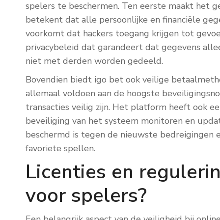
spelers te beschermen. Ten eerste maakt het g
betekent dat alle persoonlijke en financiële ge
voorkomt dat hackers toegang krijgen tot gevoel
privacybeleid dat garandeert dat gegevens alle
niet met derden worden gedeeld.
Bovendien biedt igo bet ook veilige betaalmetho
allemaal voldoen aan de hoogste beveiligingsn
transacties veilig zijn. Het platform heeft ook 
beveiliging van het systeem monitoren en update
beschermd is tegen de nieuwste bedreigingen e
favoriete spellen.
Licenties en reguleri
voor spelers?
Een belangrijk aspect van de veiligheid bij online