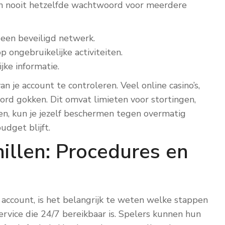
en nooit hetzelfde wachtwoord voor meerdere
a een beveiligd netwerk.
 ongebruikelijke activiteiten.
jke informatie.
n je account te controleren. Veel online casino’s,
ord gokken. Dit omvat limieten voor stortingen,
llen, kun je jezelf beschermen tegen overmatig
udget blijft.
illen: Procedures en
 account, is het belangrijk te weten welke stappen
rvice die 24/7 bereikbaar is. Spelers kunnen hun