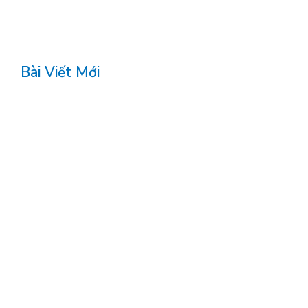
Bài Viết Mới
<article>
Comparação do Fortune-Ox com Outros Sites
de Jogo
Wanneer een online casino voelt als een
avond uit
Una serata sullo schermo: il volto mobile
dell’intrattenimento al casinò