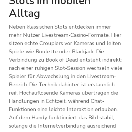
Slots im mobilen
Alltag
Neben klassischen Slots entdecken immer
mehr Nutzer Livestream-Casino-Formate. Hier
sitzen echte Croupiers vor Kameras und leiten
Spiele wie Roulette oder Blackjack. Die
Verbindung zu Book of Dead entsteht indirekt:
nach einer ruhigen Slot-Session wechseln viele
Spieler für Abwechslung in den Livestream-
Bereich. Die Technik dahinter ist erstaunlich
reif. Hochauflösende Kameras übertragen die
Handlungen in Echtzeit, während Chat-
Funktionen eine leichte Interaktion erlauben.
Auf dem Handy funktioniert das Bild stabil,
solange die Internetverbindung ausreichend