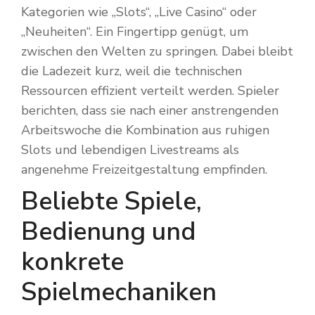
Kategorien wie „Slots“, „Live Casino“ oder
„Neuheiten“. Ein Fingertipp genügt, um
zwischen den Welten zu springen. Dabei bleibt
die Ladezeit kurz, weil die technischen
Ressourcen effizient verteilt werden. Spieler
berichten, dass sie nach einer anstrengenden
Arbeitswoche die Kombination aus ruhigen
Slots und lebendigen Livestreams als
angenehme Freizeitgestaltung empfinden.
Beliebte Spiele,
Bedienung und
konkrete
Spielmechaniken