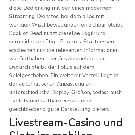
diese Bedienung mit der eines modernen
Streaming-Dienstes, bei dem alles mit
wenigen Wischbewegungen erreichbar bleibt.
Book of Dead nutzt dieselbe Logik und
vermeidet unnötige Pop-ups. Stattdessen
erscheinen nur die relevanten Informationen
wie Guthaben oder Gewinnmeldungen.
Dadurch bleibt der Fokus auf dem
Spielgeschehen. Ein weiterer Vorteil liegt in
der automatischen Anpassung an
unterschiedliche Display-Größen, sodass auch
Tablets und faltbare Geräte eine
gleichbleibend gute Darstellung bieten.
Livestream-Casino und