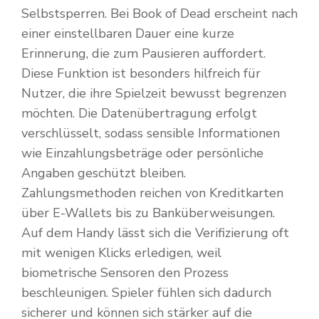
Selbstsperren. Bei Book of Dead erscheint nach
einer einstellbaren Dauer eine kurze
Erinnerung, die zum Pausieren auffordert.
Diese Funktion ist besonders hilfreich für
Nutzer, die ihre Spielzeit bewusst begrenzen
möchten. Die Datenübertragung erfolgt
verschlüsselt, sodass sensible Informationen
wie Einzahlungsbeträge oder persönliche
Angaben geschützt bleiben.
Zahlungsmethoden reichen von Kreditkarten
über E-Wallets bis zu Banküberweisungen.
Auf dem Handy lässt sich die Verifizierung oft
mit wenigen Klicks erledigen, weil
biometrische Sensoren den Prozess
beschleunigen. Spieler fühlen sich dadurch
sicherer und können sich stärker auf die