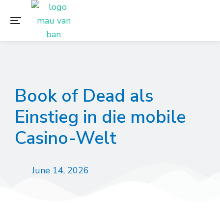
Book of Dead als
Einstieg in die mobile
Casino-Welt
June 14, 2026