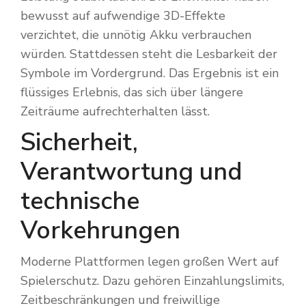
bewusst auf aufwendige 3D-Effekte
verzichtet, die unnötig Akku verbrauchen
würden. Stattdessen steht die Lesbarkeit der
Symbole im Vordergrund. Das Ergebnis ist ein
flüssiges Erlebnis, das sich über längere
Zeiträume aufrechterhalten lässt.
Sicherheit,
Verantwortung und
technische
Vorkehrungen
Moderne Plattformen legen großen Wert auf
Spielerschutz. Dazu gehören Einzahlungslimits,
Zeitbeschränkungen und freiwillige