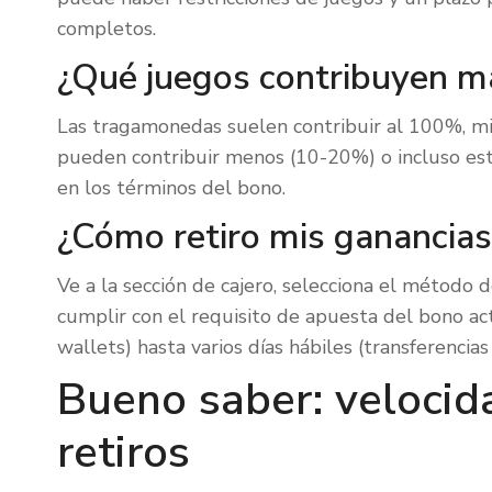
completos.
¿Qué juegos contribuyen má
Las tragamonedas suelen contribuir al 100%, mie
pueden contribuir menos (10-20%) o incluso esta
en los términos del bono.
¿Cómo retiro mis ganancias
Ve a la sección de cajero, selecciona el método d
cumplir con el requisito de apuesta del bono act
wallets) hasta varios días hábiles (transferencias
Bueno saber: velocid
retiros