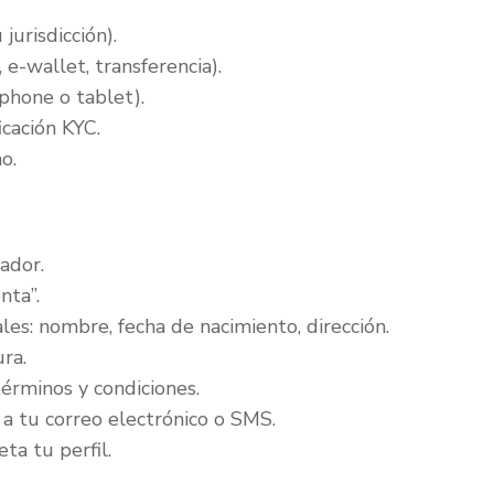
jurisdicción).
e-wallet, transferencia).
tphone o tablet).
cación KYC.
o.
ador.
nta”.
es: nombre, fecha de nacimiento, dirección.
ra.
érminos y condiciones.
 a tu correo electrónico o SMS.
ta tu perfil.