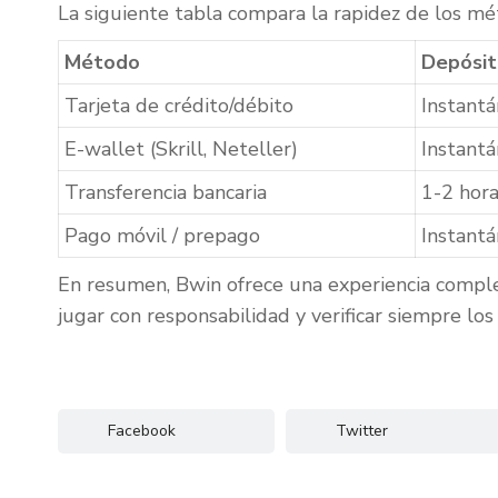
La siguiente tabla compara la rapidez de los 
Método
Depósi
Tarjeta de crédito/débito
Instant
E-wallet (Skrill, Neteller)
Instant
Transferencia bancaria
1-2 hor
Pago móvil / prepago
Instant
En resumen, Bwin ofrece una experiencia comple
jugar con responsabilidad y verificar siempre lo
Facebook
Twitter