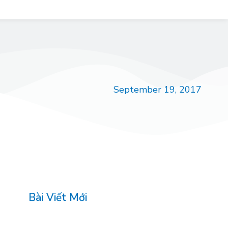
September 19, 2017
Bài Viết Mới
Wanneer een online casino voelt als een