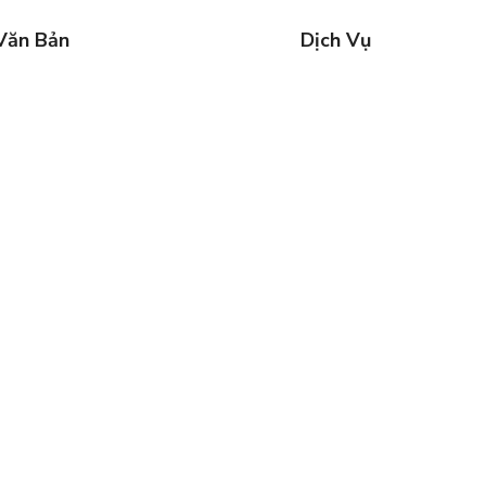
Văn Bản
Dịch Vụ