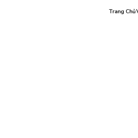
Trang Chủ