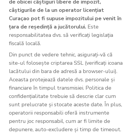
de obicei câștiguri libere de impozit,
câștigurile de la un operator licențiat
Curaçao pot fi supuse impozitului pe venit în
țara de reședință a jucătorului.
Este
responsabilitatea dvs. să verificați legislația
fiscală locală.
Din punct de vedere tehnic, asigurați-vă că
site-ul folosește criptarea SSL (verificați icoana
lacătului din bara de adresă a browser-ului).
Aceasta protejează datele dvs. personale și
financiare în timpul transmisiei. Politica de
confidențialitate trebuie să descrie clar cum
sunt prelucrate și stocate aceste date. În plus,
operatorii responsabili oferă instrumente
pentru joc responsabil, cum ar fi limite de
depunere, auto-excludere și timp de timeout.