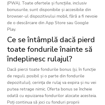
(PWA). Toate ofertele și funcțiile, inclusiv
bonusurile, sunt disponibile și accesibile din
browser-ul dispozitivului mobil, fără a fi nevoie
de o descărcare din App Store sau Google
Play.
Ce se întâmplă dacă pierd
toate fondurile înainte să
îndeplinesc rulajul?
Dacă pierzi toate fondurile bonus (și, în funcție
de reguli, posibil și o parte din fondurile
depozitului), cerința de rulaj va expira și nu vei
putea retrage nimic. Oferta bonus se încheie
odată cu epuizarea fondurilor alocate acesteia.
Poți continua să joci cu fonduri proprii