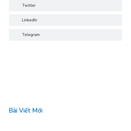
Twitter
LinkedIn
Telegram
Bài Viết Mới
<!DOCTYPE html>