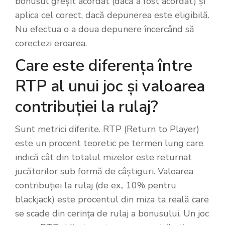
bonusul greșit acordat (dacă a fost acordat) și
aplica cel corect, dacă depunerea este eligibilă.
Nu efectua o a doua depunere încercând să
corectezi eroarea.
Care este diferența între
RTP al unui joc și valoarea
contribuției la rulaj?
Sunt metrici diferite. RTP (Return to Player)
este un procent teoretic pe termen lung care
indică cât din totalul mizelor este returnat
jucătorilor sub formă de câștiguri. Valoarea
contribuției la rulaj (de ex., 10% pentru
blackjack) este procentul din miza ta reală care
se scade din cerința de rulaj a bonusului. Un joc