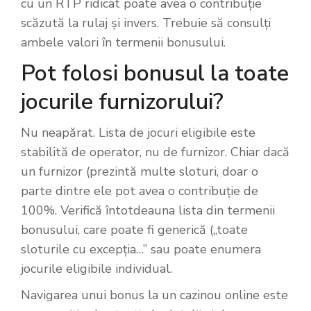
cu un RTP ridicat poate avea o contribuție
scăzută la rulaj și invers. Trebuie să consulți
ambele valori în termenii bonusului.
Pot folosi bonusul la toate
jocurile furnizorului?
Nu neapărat. Lista de jocuri eligibile este
stabilită de operator, nu de furnizor. Chiar dacă
un furnizor (prezintă multe sloturi, doar o
parte dintre ele pot avea o contribuție de
100%. Verifică întotdeauna lista din termenii
bonusului, care poate fi generică („toate
sloturile cu excepția…” sau poate enumera
jocurile eligibile individual.
Navigarea unui bonus la un cazinou online este