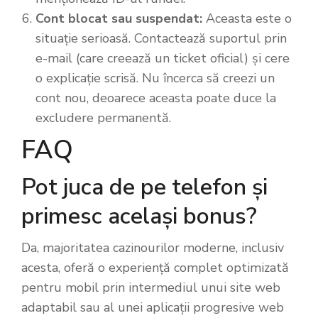
Cont blocat sau suspendat:
Aceasta este o
situație serioasă. Contactează suportul prin
e-mail (care creează un ticket oficial) și cere
o explicație scrisă. Nu încerca să creezi un
cont nou, deoarece aceasta poate duce la
excludere permanentă.
FAQ
Pot juca de pe telefon și
primesc același bonus?
Da, majoritatea cazinourilor moderne, inclusiv
acesta, oferă o experiență complet optimizată
pentru mobil prin intermediul unui site web
adaptabil sau al unei aplicații progresive web