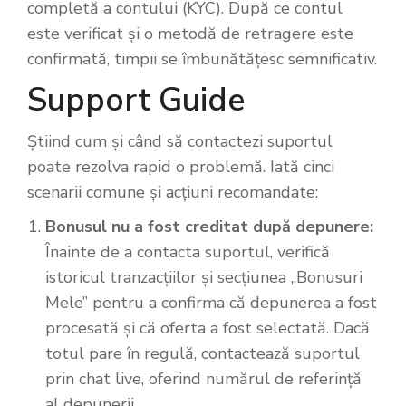
completă a contului (KYC). După ce contul
este verificat și o metodă de retragere este
confirmată, timpii se îmbunătățesc semnificativ.
Support Guide
Știind cum și când să contactezi suportul
poate rezolva rapid o problemă. Iată cinci
scenarii comune și acțiuni recomandate:
Bonusul nu a fost creditat după depunere:
Înainte de a contacta suportul, verifică
istoricul tranzacțiilor și secțiunea „Bonusuri
Mele” pentru a confirma că depunerea a fost
procesată și că oferta a fost selectată. Dacă
totul pare în regulă, contactează suportul
prin chat live, oferind numărul de referință
al depunerii.