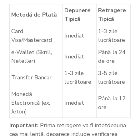
Depunere
Retragere
Metodă de Plată
Tipică
Tipică
Card
1-3 zile
Imediat
Visa/Mastercard
lucrătoare
e-Wallet (Skrill,
Până la 24
Imediat
Neteller)
de ore
1-3 zile
3-5 zile
Transfer Bancar
lucrătoare
lucrătoare
Monedă
Până la 12
Electronică (ex.
Imediat
ore
Jeton)
Important:
Prima retragere va fi întotdeauna
cea mai lentă, deoarece include verificarea