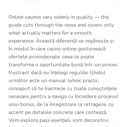
Online casinos vary widely in quality — this
guide cuts through the noise and covers only
what actually matters for a smooth
experience. Această diferență se regăsește și
în modul în care casino online gestionează
ofertele promoționale, ceea ce poate
transforma o oportunitate bună într-un proces
frustrant dacă nu înțelegi regulile. Ghidul
următor este un manual tehnic practic,
conceput să te înarmeze cu toate cunoștințele
necesare pentru a naviga cu încredere procesul
unui bonus, de la înregistrare la retragere, cu
accent pe detaliile concrete care contează.
Vom explora pașii esențiali, vom deconstrui