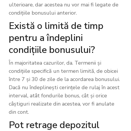
ulterioare, dar acestea nu vor mai fi legate de
condițiile bonusului anterior.
Există o limită de timp
pentru a îndeplini
condițiile bonusului?
În majoritatea cazurilor, da. Termenii și
condițiile specifică un termen limită, de obicei
între 7 și 30 de zile de la acordarea bonusului.
Dacă nu îndeplinești cerințele de rulaj în acest
interval, atât fondurile bonus, cât și orice
câștiguri realizate din acestea, vor fi anulate
din cont.
Pot retrage depozitul