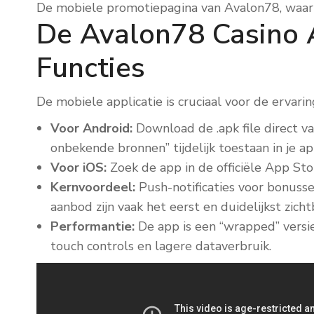
De mobiele promotiepagina van Avalon78, waar v
De Avalon78 Casino A
Functies
De mobiele applicatie is cruciaal voor de ervarin
Voor Android:
Download de .apk file direct v
onbekende bronnen” tijdelijk toestaan in je ap
Voor iOS:
Zoek de app in de officiële App Stor
Kernvoordeel:
Push-notificaties voor bonuss
aanbod zijn vaak het eerst en duidelijkst zicht
Performantie:
De app is een “wrapped” versi
touch controls en lagere dataverbruik.