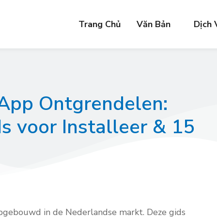
Trang Chủ
Văn Bản
Dịch 
App Ontgrendelen:
s voor Installeer & 15
opgebouwd in de Nederlandse markt. Deze gids