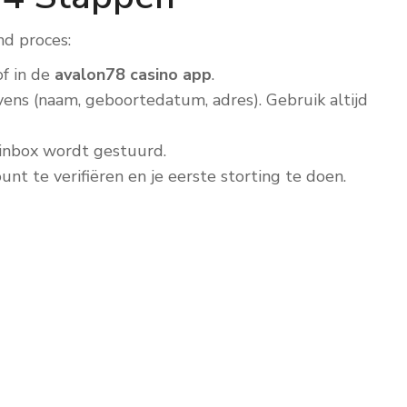
nd proces:
of in de
avalon78 casino app
.
vens (naam, geboortedatum, adres). Gebruik altijd
e inbox wordt gestuurd.
nt te verifiëren en je eerste storting te doen.