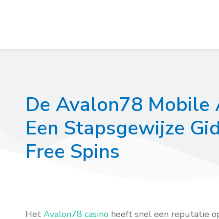
De Avalon78 Mobile 
Een Stapsgewijze Gid
Free Spins
Het
Avalon78 casino
heeft snel een reputatie 