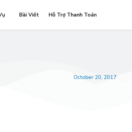
Vụ
Bài Viết
Hỗ Trợ Thanh Toán
October 20, 2017