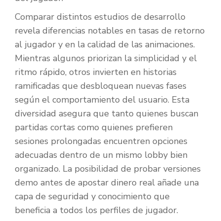
Comparar distintos estudios de desarrollo
revela diferencias notables en tasas de retorno
al jugador y en la calidad de las animaciones.
Mientras algunos priorizan la simplicidad y el
ritmo rápido, otros invierten en historias
ramificadas que desbloquean nuevas fases
según el comportamiento del usuario. Esta
diversidad asegura que tanto quienes buscan
partidas cortas como quienes prefieren
sesiones prolongadas encuentren opciones
adecuadas dentro de un mismo lobby bien
organizado. La posibilidad de probar versiones
demo antes de apostar dinero real añade una
capa de seguridad y conocimiento que
beneficia a todos los perfiles de jugador.