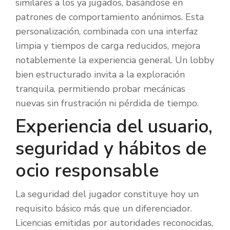
similares a los ya jugados, basándose en
patrones de comportamiento anónimos. Esta
personalización, combinada con una interfaz
limpia y tiempos de carga reducidos, mejora
notablemente la experiencia general. Un lobby
bien estructurado invita a la exploración
tranquila, permitiendo probar mecánicas
nuevas sin frustración ni pérdida de tiempo.
Experiencia del usuario,
seguridad y hábitos de
ocio responsable
La seguridad del jugador constituye hoy un
requisito básico más que un diferenciador.
Licencias emitidas por autoridades reconocidas,