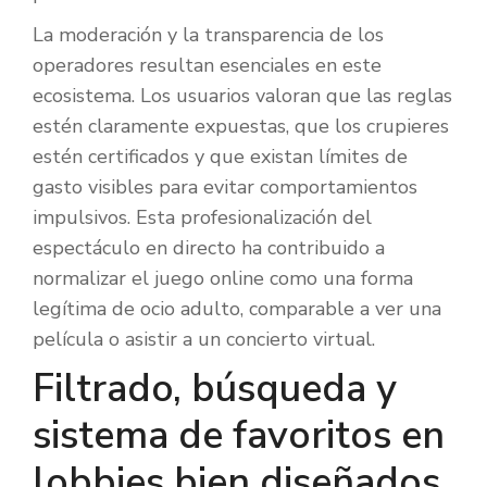
La moderación y la transparencia de los
operadores resultan esenciales en este
ecosistema. Los usuarios valoran que las reglas
estén claramente expuestas, que los crupieres
estén certificados y que existan límites de
gasto visibles para evitar comportamientos
impulsivos. Esta profesionalización del
espectáculo en directo ha contribuido a
normalizar el juego online como una forma
legítima de ocio adulto, comparable a ver una
película o asistir a un concierto virtual.
Filtrado, búsqueda y
sistema de favoritos en
lobbies bien diseñados