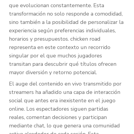
que evolucionan constantemente. Esta
transformación no solo responde a comodidad,
sino también a la posibilidad de personalizar la
experiencia según preferencias individuales,
horarios y presupuestos. chicken road
representa en este contexto un recorrido
singular por el que muchos jugadores
transitan para descubrir qué títulos ofrecen
mayor diversión y retorno potencial.
El auge del contenido en vivo transmitido por
streamers ha añadido una capa de interacción
social que antes era inexistente en el juego
online. Los espectadores siguen partidas
reales, comentan decisiones y participan
mediante chat, lo que genera una comunidad