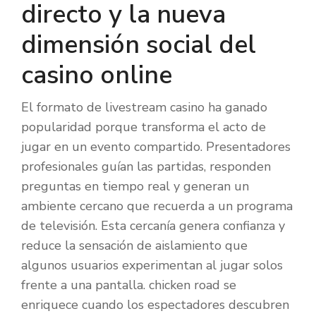
directo y la nueva
dimensión social del
casino online
El formato de livestream casino ha ganado
popularidad porque transforma el acto de
jugar en un evento compartido. Presentadores
profesionales guían las partidas, responden
preguntas en tiempo real y generan un
ambiente cercano que recuerda a un programa
de televisión. Esta cercanía genera confianza y
reduce la sensación de aislamiento que
algunos usuarios experimentan al jugar solos
frente a una pantalla. chicken road se
enriquece cuando los espectadores descubren