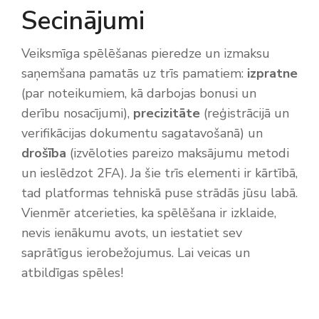
Secinājumi
Veiksmīga spēlēšanas pieredze un izmaksu
saņemšana pamatās uz trīs pamatiem:
izpratne
(par noteikumiem, kā darbojas bonusi un
derību nosacījumi),
precizitāte
(reģistrācijā un
verifikācijas dokumentu sagatavošanā) un
drošība
(izvēloties pareizo maksājumu metodi
un ieslēdzot 2FA). Ja šie trīs elementi ir kārtībā,
tad platformas tehniskā puse strādās jūsu labā.
Vienmēr atcerieties, ka spēlēšana ir izklaide,
nevis ienākumu avots, un iestatiet sev
saprātīgus ierobežojumus. Lai veicas un
atbildīgas spēles!