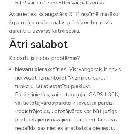
RTP var būt zem 90% vai pat zemāk.
Atcerieties, ka augstāks RTP nozīmē mazāku
ilgtermiņa mājas malas priekšrocību, nevis
garantiju uzvaras katrā sesijā.
Ātri salabot
Ko darīt, ja rodas problēmas?
Nevaru pierakstīties.
Vissvarīgākais ir nevis
nervozēt. Izmantojiet “Aizmirsu paroli”
funkciju, lai atiestatītu piekļuvi.
Pārliecinieties, vai netapaļojāt CAPS LOCK,
vai lietotājvārds/parole ir ievadīta pareizi
(reģistrējoties, lietotājvārds var būt jutīgs
pret lielajiem/mazajiem burtiem). Ja nekas
nepalīdz, sazinieties ar atbalsta dienestu.