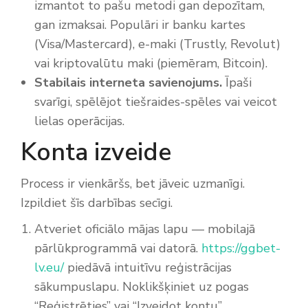
izmantot to pašu metodi gan depozītam,
gan izmaksai. Populāri ir banku kartes
(Visa/Mastercard), e-maki (Trustly, Revolut)
vai kriptovalūtu maki (piemēram, Bitcoin).
Stabilais interneta savienojums.
Īpaši
svarīgi, spēlējot tiešraides-spēles vai veicot
lielas operācijas.
Konta izveide
Process ir vienkāršs, bet jāveic uzmanīgi.
Izpildiet šīs darbības secīgi.
Atveriet oficiālo mājas lapu — mobilajā
pārlūkprogrammā vai datorā.
https://ggbet-
lv.eu/
piedāvā intuitīvu reģistrācijas
sākumpuslapu. Noklikšķiniet uz pogas
“Reģistrēties” vai “Izveidot kontu”.