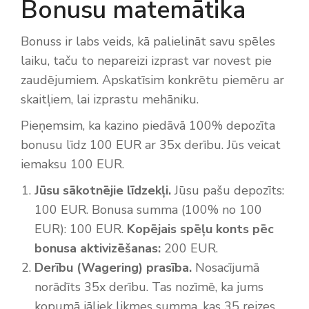
Bonusu matemātika
Bonuss ir labs veids, kā palielināt savu spēles
laiku, taču to nepareizi izprast var novest pie
zaudējumiem. Apskatīsim konkrētu piemēru ar
skaitļiem, lai izprastu mehāniku.
Pieņemsim, ka kazino piedāvā 100% depozīta
bonusu līdz 100 EUR ar 35x derību. Jūs veicat
iemaksu 100 EUR.
Jūsu sākotnējie līdzekļi.
Jūsu pašu depozīts:
100 EUR. Bonusa summa (100% no 100
EUR): 100 EUR.
Kopējais spēļu konts pēc
bonusa aktivizēšanas:
200 EUR.
Derību (Wagering) prasība.
Nosacījumā
norādīts 35x derību. Tas nozīmē, ka jums
kopumā jāliek likmes summa, kas 35 reizes