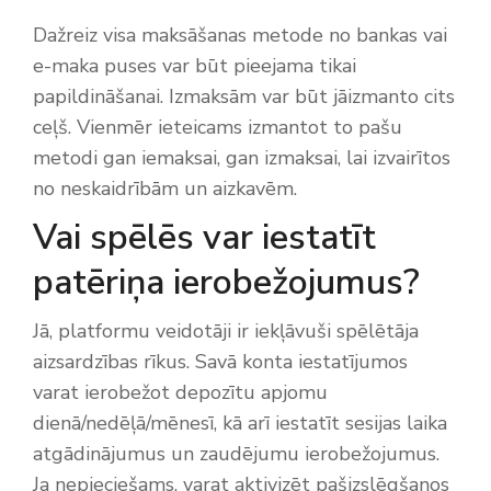
Dažreiz visa maksāšanas metode no bankas vai
e-maka puses var būt pieejama tikai
papildināšanai. Izmaksām var būt jāizmanto cits
ceļš. Vienmēr ieteicams izmantot to pašu
metodi gan iemaksai, gan izmaksai, lai izvairītos
no neskaidrībām un aizkavēm.
Vai spēlēs var iestatīt
patēriņa ierobežojumus?
Jā, platformu veidotāji ir iekļāvuši spēlētāja
aizsardzības rīkus. Savā konta iestatījumos
varat ierobežot depozītu apjomu
dienā/nedēļā/mēnesī, kā arī iestatīt sesijas laika
atgādinājumus un zaudējumu ierobežojumus.
Ja nepieciešams, varat aktivizēt pašizslēgšanos