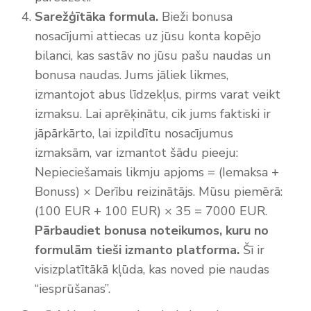
Sarežģītāka formula.
Bieži bonusa
nosacījumi attiecas uz jūsu konta kopējo
bilanci, kas sastāv no jūsu pašu naudas un
bonusa naudas. Jums jāliek likmes,
izmantojot abus līdzekļus, pirms varat veikt
izmaksu. Lai aprēķinātu, cik jums faktiski ir
jāpārkārto, lai izpildītu nosacījumus
izmaksām, var izmantot šādu pieeju:
Nepieciešamais likmju apjoms = (Iemaksa +
Bonuss) × Derību reizinātājs. Mūsu piemērā:
(100 EUR + 100 EUR) × 35 = 7000 EUR.
Pārbaudiet bonusa noteikumos, kuru no
formulām tieši izmanto platforma.
Šī ir
visizplatītākā kļūda, kas noved pie naudas
“iesprūšanas”.