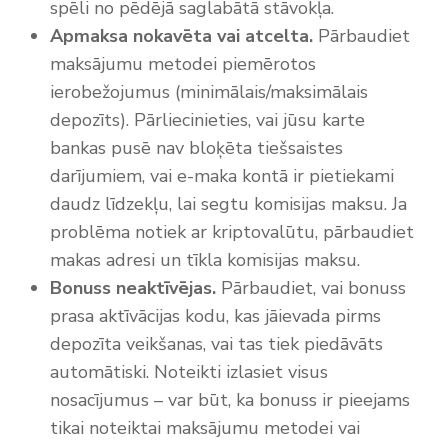
spēli no pēdējā saglabātā stāvokļa.
Apmaksa nokavēta vai atcelta.
Pārbaudiet
maksājumu metodei piemērotos
ierobežojumus (minimālais/maksimālais
depozīts). Pārliecinieties, vai jūsu karte
bankas pusē nav bloķēta tiešsaistes
darījumiem, vai e-maka kontā ir pietiekami
daudz līdzekļu, lai segtu komisijas maksu. Ja
problēma notiek ar kriptovalūtu, pārbaudiet
makas adresi un tīkla komisijas maksu.
Bonuss neaktīvējas.
Pārbaudiet, vai bonuss
prasa aktīvācijas kodu, kas jāievada pirms
depozīta veikšanas, vai tas tiek piedāvāts
automātiski. Noteikti izlasiet visus
nosacījumus – var būt, ka bonuss ir pieejams
tikai noteiktai maksājumu metodei vai