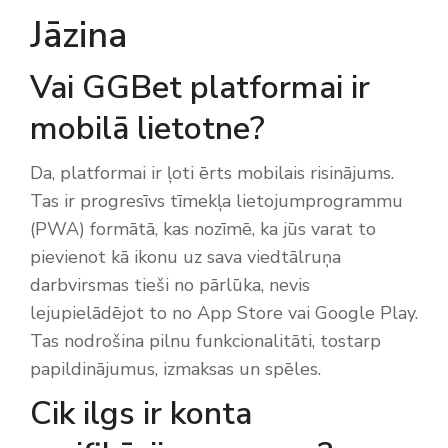
Jāzina
Vai GGBet platformai ir
mobilā lietotne?
Da, platformai ir ļoti ērts mobilais risinājums.
Tas ir progresīvs tīmekļa lietojumprogrammu
(PWA) formātā, kas nozīmē, ka jūs varat to
pievienot kā ikonu uz sava viedtālruņa
darbvirsmas tieši no pārlūka, nevis
lejupielādējot to no App Store vai Google Play.
Tas nodrošina pilnu funkcionalitāti, tostarp
papildinājumus, izmaksas un spēles.
Cik ilgs ir konta