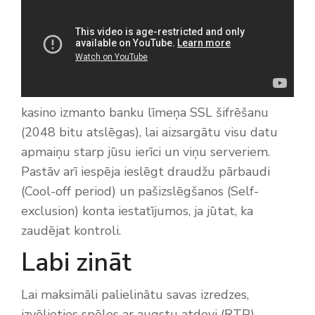
kasino izmanto banku līmeņa SSL šifrēšanu
(2048 bitu atslēgas), lai aizsargātu visu datu
apmaiņu starp jūsu ierīci un viņu serveriem.
Pastāv arī iespēja ieslēgt draudžu pārbaudi
(Cool-off period) un pašizslēgšanos (Self-
exclusion) konta iestatījumos, ja jūtat, ka
zaudējat kontroli.
Labi zināt
Lai maksimāli palielinātu savas izredzes,
izvēlieties spēles ar augstu atdevi (RTP).