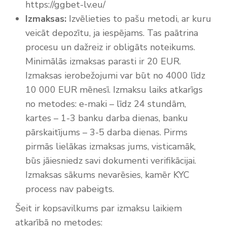
https://ggbet-lv.eu/
Izmaksas:
Izvēlieties to pašu metodi, ar kuru
veicāt depozītu, ja iespējams. Tas paātrina
procesu un dažreiz ir obligāts noteikums.
Minimālās izmaksas parasti ir 20 EUR.
Izmaksas ierobežojumi var būt no 4000 līdz
10 000 EUR mēnesī. Izmaksu laiks atkarīgs
no metodes: e-maki – līdz 24 stundām,
kartes – 1-3 banku darba dienas, banku
pārskaitījums – 3-5 darba dienas. Pirms
pirmās lielākas izmaksas jums, visticamāk,
būs jāiesniedz savi dokumenti verifikācijai.
Izmaksas sākums nevarēsies, kamēr KYC
process nav pabeigts.
Šeit ir kopsavilkums par izmaksu laikiem
atkarībā no metodes: