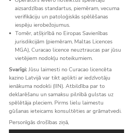
Operators ievēro noteiktus spēlētāju
aizsardzības standartus, piemēram, vecuma
verifikāciju un patoloģiskās spēlēšanas
iespēju ierobežojumus.
Tomēr, atšķirībā no Eiropas Savienības
jurisdikcijām (piemēram, Maltas Licences
MGA), Curacao licence neuztraucas par jūsu
vietējiem nodokļu noteikumiem.
Svarīgi:
Jūsu laimesti no Curacao licencēta
kazino Latvijā var tikt aplikti ar iedzīvotāju
ienākuma nodokli (IIN). Atbildība par to
deklarēšanu un samaksu pilnībā gulstas uz
spēlētāja pleciem. Pirms lielu laimestu
gūšanas ieteicams konsultēties ar grāmatvedi.
Personīgās drošības ziņā,