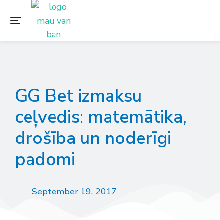
GG Bet izmaksu
ceļvedis: matemātika,
drošība un noderīgi
padomi
September 19, 2017