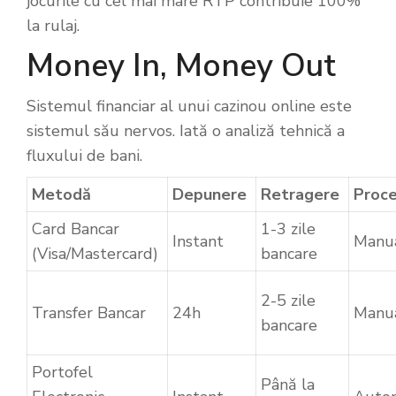
jocurile cu cel mai mare RTP contribuie 100%
la rulaj.
Money In, Money Out
Sistemul financiar al unui cazinou online este
sistemul său nervos. Iată o analiză tehnică a
fluxului de bani.
Metodă
Depunere
Retragere
Proc
Card Bancar
1-3 zile
Instant
Manu
(Visa/Mastercard)
bancare
2-5 zile
Transfer Bancar
24h
Manu
bancare
Portofel
Până la