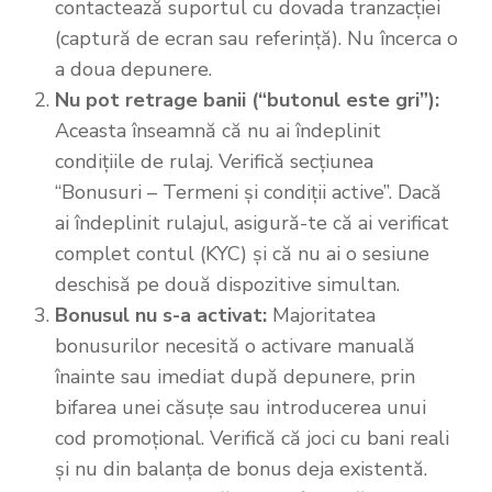
contactează suportul cu dovada tranzacției
(captură de ecran sau referință). Nu încerca o
a doua depunere.
Nu pot retrage banii (“butonul este gri”):
Aceasta înseamnă că nu ai îndeplinit
condițiile de rulaj. Verifică secțiunea
“Bonusuri – Termeni și condiții active”. Dacă
ai îndeplinit rulajul, asigură-te că ai verificat
complet contul (KYC) și că nu ai o sesiune
deschisă pe două dispozitive simultan.
Bonusul nu s-a activat:
Majoritatea
bonusurilor necesită o activare manuală
înainte sau imediat după depunere, prin
bifarea unei căsuțe sau introducerea unui
cod promoțional. Verifică că joci cu bani reali
și nu din balanța de bonus deja existentă.