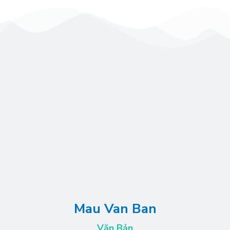
Mau Van Ban
Văn Bản