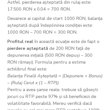
Astfel, pierderea așteptată din rulaj este:
17.500 RON x 0.04 = 700 RON.
Deoarece ai capital de start 1000 RON, balanța
așteptată după îndeplinirea condiției este:
1000 RON – 700 RON = 300 RON.
Profitul real
în această ecuație este de fapt o
pierdere așteptată
de 200 RON față de
depunerea inițială (500 RON depuși – 300
RON rămași). Formula pentru a estima
echilibrul final este:
Balanța Finală Așteptată = (Depunere + Bonus)
– (Rulaj Cerut x (1 – RTP))
Pentru a avea șanse reale, trebuie să găsești
jocuri cu RTP peste 97% și să beneficiezi de
volatilitate favorabilă. Mereu verifică dacă