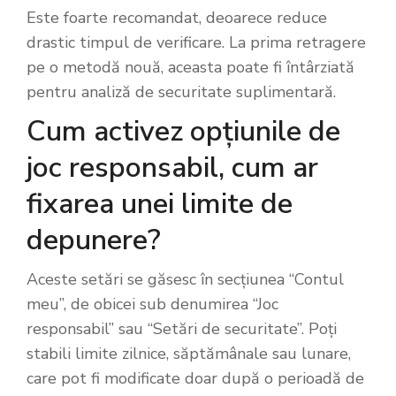
Este foarte recomandat, deoarece reduce
drastic timpul de verificare. La prima retragere
pe o metodă nouă, aceasta poate fi întârziată
pentru analiză de securitate suplimentară.
Cum activez opțiunile de
joc responsabil, cum ar
fixarea unei limite de
depunere?
Aceste setări se găsesc în secțiunea “Contul
meu”, de obicei sub denumirea “Joc
responsabil” sau “Setări de securitate”. Poți
stabili limite zilnice, săptămânale sau lunare,
care pot fi modificate doar după o perioadă de