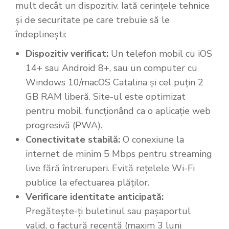
mult decât un dispozitiv. Iată cerințele tehnice
și de securitate pe care trebuie să le
îndeplinești:
Dispozitiv verificat:
Un telefon mobil cu iOS
14+ sau Android 8+, sau un computer cu
Windows 10/macOS Catalina și cel puțin 2
GB RAM liberă. Site-ul este optimizat
pentru mobil, funcționând ca o aplicație web
progresivă (PWA).
Conectivitate stabilă:
O conexiune la
internet de minim 5 Mbps pentru streaming
live fără întreruperi. Evită rețelele Wi-Fi
publice la efectuarea plăților.
Verificare identitate anticipată:
Pregătește-ți buletinul sau pașaportul
valid, o factură recentă (maxim 3 luni