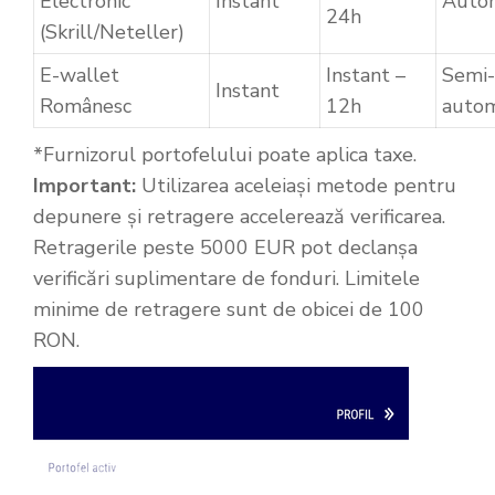
Electronic
Instant
Auto
24h
(Skrill/Neteller)
E-wallet
Instant –
Semi-
Instant
Românesc
12h
auto
*Furnizorul portofelului poate aplica taxe.
Important:
Utilizarea aceleiași metode pentru
depunere și retragere accelerează verificarea.
Retragerile peste 5000 EUR pot declanșa
verificări suplimentare de fonduri. Limitele
minime de retragere sunt de obicei de 100
RON.