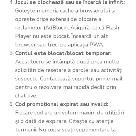
Jocul se blochează sau se încarcă la infinit:
Golește memoria cache a browserului și
oprește orice extensii de blocare a
reclamelor (AdBlock). Asigură-te că Flash
Player nu este blocat. Încearcă un alt
browser sau treci pe aplicația PWA.
Contul este blocat/blocat temporar:
Acest lucru se întâmplă după prea multe
solicitări de resetare a parolei sau activități
suspecte. Contactează suportul prin e-mail
pentru o rezolvare mai rapidă decât prin
chat live.
Cod promoțional expirat sau invalid:
Fiecare cod are un volum maxim de utilizări
și o dată de expirare. Citește cu atenție
termenii. Nu copia spații suplimentare la