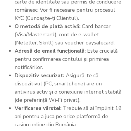
carte de identitate sau permis de conducere
românesc. Vor fi necesare pentru procesul
KYC (Cunoaște-ți Clientul).
O metodă de plată activă:
Card bancar
(Visa/Mastercard), cont de e-wallet
(Neteller, Skrill) sau voucher paysafecard.
Adresă de email funcțională:
Este crucială
pentru confirmarea contului și primirea
notificărilor.
Dispozitiv securizat:
Asigură-te că
dispozitivul (PC, smartphone) are un
antivirus activ și o conexiune internet stabilă
(de preferință Wi-Fi privat).
Verificarea vârstei:
Trebuie să ai împlinit 18
ani pentru a juca pe orice platformă de
casino online din România.