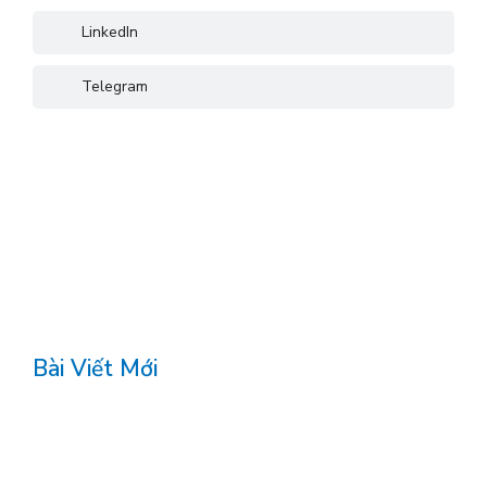
LinkedIn
Telegram
Bài Viết Mới
Google Pay-innskudd på Arctic bet: Støttede
land