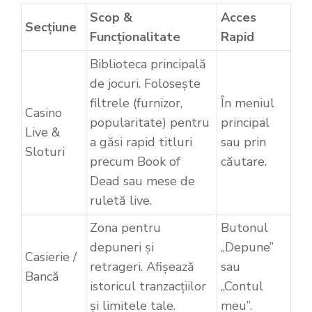
Scop &
Acces
Secțiune
Funcționalitate
Rapid
Biblioteca principală
de jocuri. Folosește
filtrele (furnizor,
În meniul
Casino
popularitate) pentru
principal
Live &
a găsi rapid titluri
sau prin
Sloturi
precum Book of
căutare.
Dead sau mese de
ruletă live.
Zona pentru
Butonul
depuneri și
„Depune”
Casierie /
retrageri. Afișează
sau
Bancă
istoricul tranzacțiilor
„Contul
și limitele tale.
meu”.