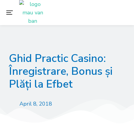
Ghid Practic Casino:
Înregistrare, Bonus și
Plăți la Efbet
April 8, 2018