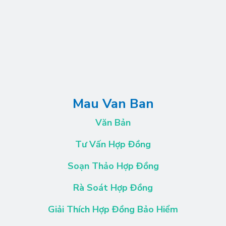
Mau Van Ban
Văn Bản
Tư Vấn Hợp Đồng
Soạn Thảo Hợp Đồng
Rà Soát Hợp Đồng
Giải Thích Hợp Đồng Bảo Hiểm