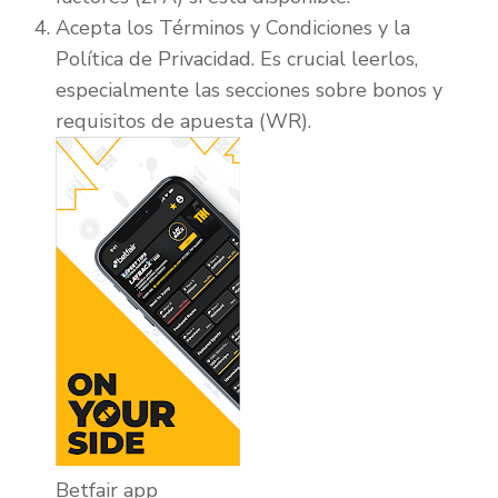
Acepta los Términos y Condiciones y la
Política de Privacidad. Es crucial leerlos,
especialmente las secciones sobre bonos y
requisitos de apuesta (WR).
Betfair app