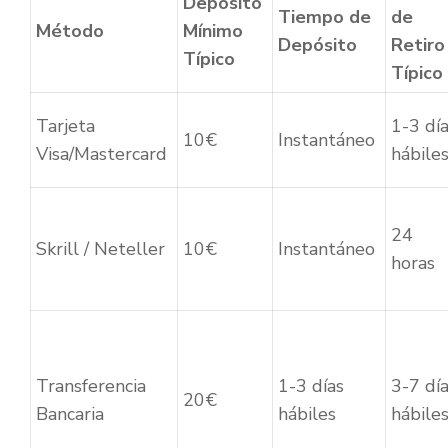
Depósito
Tiempo de
de
Método
Mínimo
Depósito
Retiro
Típico
Típico
Tarjeta
1-3 dí
10€
Instantáneo
Visa/Mastercard
hábile
24
Skrill / Neteller
10€
Instantáneo
horas
Transferencia
1-3 días
3-7 dí
20€
Bancaria
hábiles
hábile