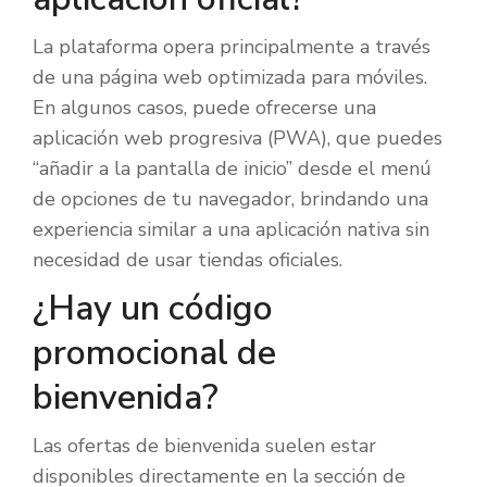
La plataforma opera principalmente a través
de una página web optimizada para móviles.
En algunos casos, puede ofrecerse una
aplicación web progresiva (PWA), que puedes
“añadir a la pantalla de inicio” desde el menú
de opciones de tu navegador, brindando una
experiencia similar a una aplicación nativa sin
necesidad de usar tiendas oficiales.
¿Hay un código
promocional de
bienvenida?
Las ofertas de bienvenida suelen estar
disponibles directamente en la sección de