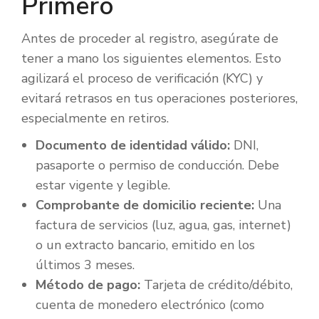
Primero
Antes de proceder al registro, asegúrate de
tener a mano los siguientes elementos. Esto
agilizará el proceso de verificación (KYC) y
evitará retrasos en tus operaciones posteriores,
especialmente en retiros.
Documento de identidad válido:
DNI,
pasaporte o permiso de conducción. Debe
estar vigente y legible.
Comprobante de domicilio reciente:
Una
factura de servicios (luz, agua, gas, internet)
o un extracto bancario, emitido en los
últimos 3 meses.
Método de pago:
Tarjeta de crédito/débito,
cuenta de monedero electrónico (como