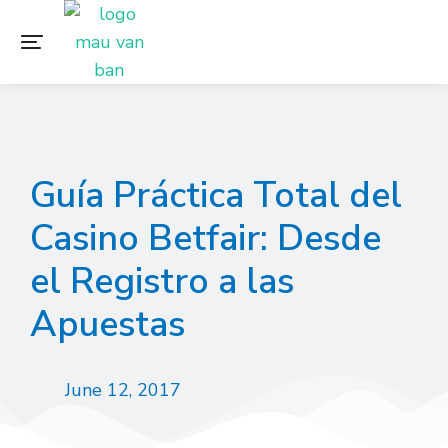
Guía Práctica Total del
Casino Betfair: Desde
el Registro a las
Apuestas
June 12, 2017