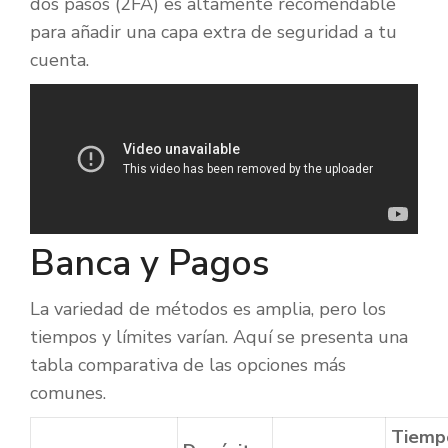
dos pasos (2FA) es altamente recomendable
para añadir una capa extra de seguridad a tu
cuenta.
Banca y Pagos
La variedad de métodos es amplia, pero los
tiempos y límites varían. Aquí se presenta una
tabla comparativa de las opciones más
comunes.
Tiemp