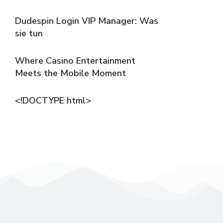
Dudespin Login VIP Manager: Was
sie tun
Where Casino Entertainment
Meets the Mobile Moment
<!DOCTYPE html>