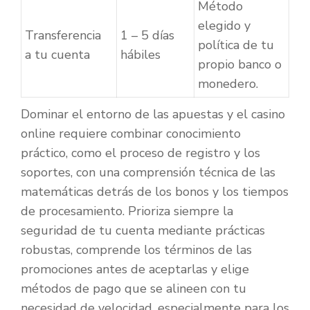
Método
elegido y
Transferencia
1 – 5 días
política de tu
a tu cuenta
hábiles
propio banco o
monedero.
Dominar el entorno de las apuestas y el casino
online requiere combinar conocimiento
práctico, como el proceso de registro y los
soportes, con una comprensión técnica de las
matemáticas detrás de los bonos y los tiempos
de procesamiento. Prioriza siempre la
seguridad de tu cuenta mediante prácticas
robustas, comprende los términos de las
promociones antes de aceptarlas y elige
métodos de pago que se alineen con tu
necesidad de velocidad, especialmente para los