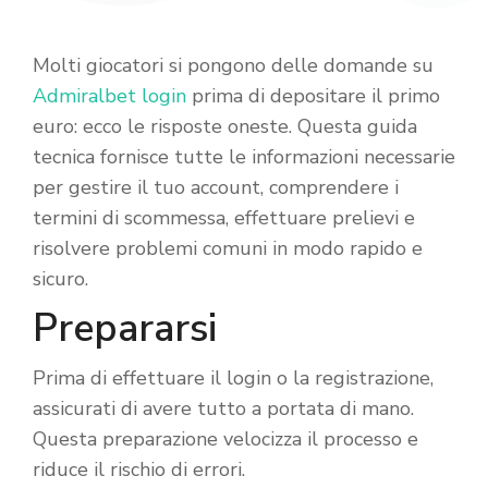
Molti giocatori si pongono delle domande su
Admiralbet login
prima di depositare il primo
euro: ecco le risposte oneste. Questa guida
tecnica fornisce tutte le informazioni necessarie
per gestire il tuo account, comprendere i
termini di scommessa, effettuare prelievi e
risolvere problemi comuni in modo rapido e
sicuro.
Prepararsi
Prima di effettuare il login o la registrazione,
assicurati di avere tutto a portata di mano.
Questa preparazione velocizza il processo e
riduce il rischio di errori.