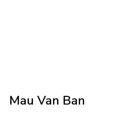
Mau Van Ban