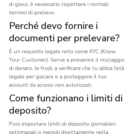
di gioco, è necessario rispettare i normali
termini di prelievo.
Perché devo fornire i
documenti per prelevare?
È un requisito legale noto come KYC (Know
Your Customer). Serve a prevenire il riciclaggio
di denaro, le frodi, a verificare che tu abbia l’età
legale per giocare e a proteggere il tuo
account da accessi non autorizzati.
Come funzionano i limiti di
deposito?
Puoi impostare limiti di deposito giornalieri,
settimanali o mensili direttamente nella