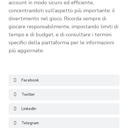
account in modo sicuro ed efficiente,
concentrandoti sull’aspetto più importante: il
divertimento nel gioco. Ricorda sempre di
giocare responsabilmente, impostando limiti di
tempo e di budget, e di consultare i termini
specifici della piattaforma per le informazioni
più aggiornate.
Facebook
Twitter
LinkedIn
Telegram