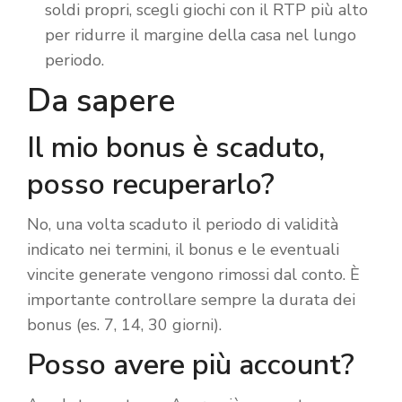
soldi propri, scegli giochi con il RTP più alto
per ridurre il margine della casa nel lungo
periodo.
Da sapere
Il mio bonus è scaduto,
posso recuperarlo?
No, una volta scaduto il periodo di validità
indicato nei termini, il bonus e le eventuali
vincite generate vengono rimossi dal conto. È
importante controllare sempre la durata dei
bonus (es. 7, 14, 30 giorni).
Posso avere più account?