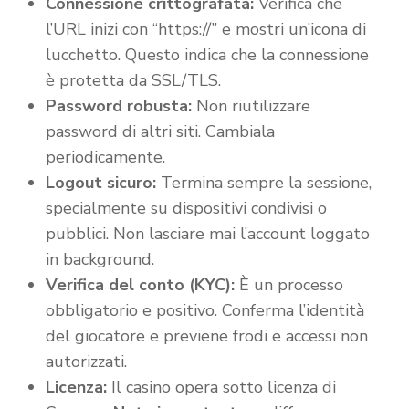
Connessione crittografata:
Verifica che
l’URL inizi con “https://” e mostri un’icona di
lucchetto. Questo indica che la connessione
è protetta da SSL/TLS.
Password robusta:
Non riutilizzare
password di altri siti. Cambiala
periodicamente.
Logout sicuro:
Termina sempre la sessione,
specialmente su dispositivi condivisi o
pubblici. Non lasciare mai l’account loggato
in background.
Verifica del conto (KYC):
È un processo
obbligatorio e positivo. Conferma l’identità
del giocatore e previene frodi e accessi non
autorizzati.
Licenza:
Il casino opera sotto licenza di