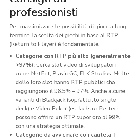
professionisti
Per massimizzare le possibilità di gioco a lungo
termine, la scelta dei giochi in base al RTP
(Return to Player) è fondamentale.
Categorie con RTP più alto (generalmente
>97%):
Cerca slot video di sviluppatori
come NetEnt, Play’n GO, ELK Studios. Molte
delle loro slot hanno RTP pubblici che
raggiungono il 96.5% – 97%. Anche alcune
varianti di Blackjack (soprattutto single
deck) e Video Poker (es. Jacks or Better)
possono offrire un RTP superiore al 99%
con una strategia ottimale.
Categorie da avvicinare con cautela:
I