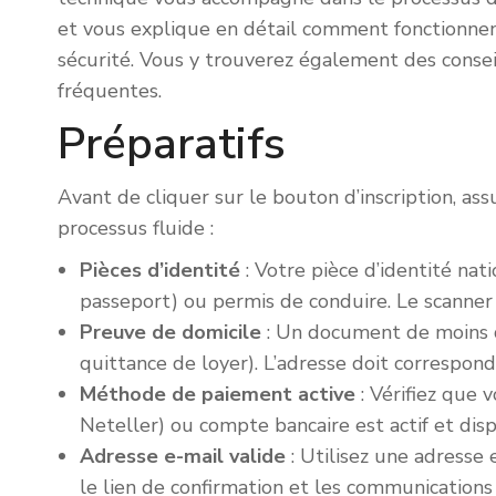
et vous explique en détail comment fonctionnent
sécurité. Vous y trouverez également des conse
fréquentes.
Préparatifs
Avant de cliquer sur le bouton d’inscription, as
processus fluide :
Pièces d’identité
: Votre pièce d’identité nati
passeport) ou permis de conduire. Le scanner o
Preuve de domicile
: Un document de moins de
quittance de loyer). L’adresse doit correspondr
Méthode de paiement active
: Vérifiez que v
Neteller) ou compte bancaire est actif et di
Adresse e-mail valide
: Utilisez une adresse 
le lien de confirmation et les communications