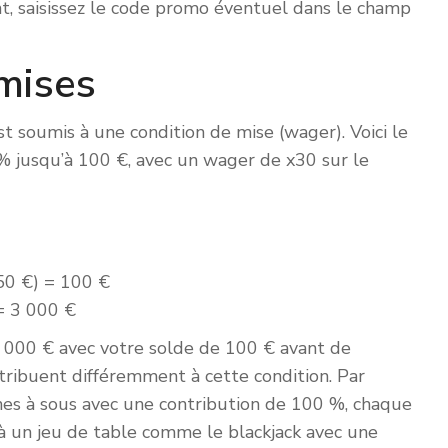
t, saisissez le code promo éventuel dans le champ
mises
t soumis à une condition de mise (wager). Voici le
% jusqu’à 100 €, avec un wager de x30 sur le
50 €) = 100 €
= 3 000 €
3 000 € avec votre solde de 100 € avant de
ontribuent différemment à cette condition. Par
es à sous avec une contribution de 100 %, chaque
 à un jeu de table comme le blackjack avec une