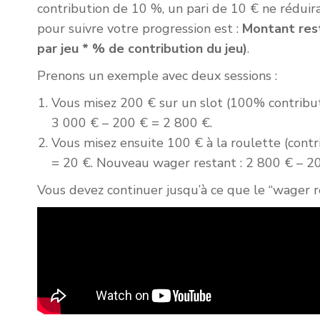
contribution de 10 %, un pari de 10 € ne réduir
pour suivre votre progression est :
Montant rest
par jeu * % de contribution du jeu)
.
Prenons un exemple avec deux sessions :
Vous misez 200 € sur un slot (100% contribut
3 000 € – 200 € = 2 800 €.
Vous misez ensuite 100 € à la roulette (cont
= 20 €. Nouveau wager restant : 2 800 € – 20
Vous devez continuer jusqu’à ce que le “wager r