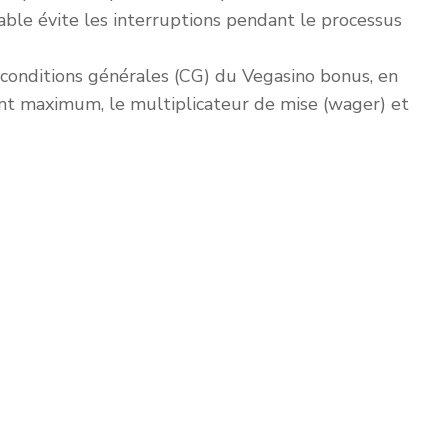
able évite les interruptions pendant le processus
s conditions générales (CG) du Vegasino bonus, en
ant maximum, le multiplicateur de mise (wager) et