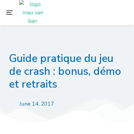
Guide pratique du jeu
de crash : bonus, démo
et retraits
June 14, 2017