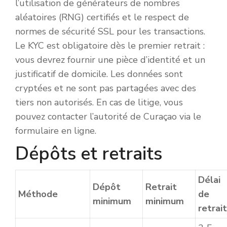
l’utilisation de générateurs de nombres
aléatoires (RNG) certifiés et le respect de
normes de sécurité SSL pour les transactions.
Le KYC est obligatoire dès le premier retrait :
vous devrez fournir une pièce d’identité et un
justificatif de domicile. Les données sont
cryptées et ne sont pas partagées avec des
tiers non autorisés. En cas de litige, vous
pouvez contacter l’autorité de Curaçao via le
formulaire en ligne.
Dépôts et retraits
Délai
Dépôt
Retrait
Méthode
de
minimum
minimum
retrait