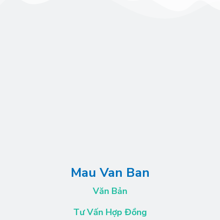
Mau Van Ban
Văn Bản
Tư Vấn Hợp Đồng