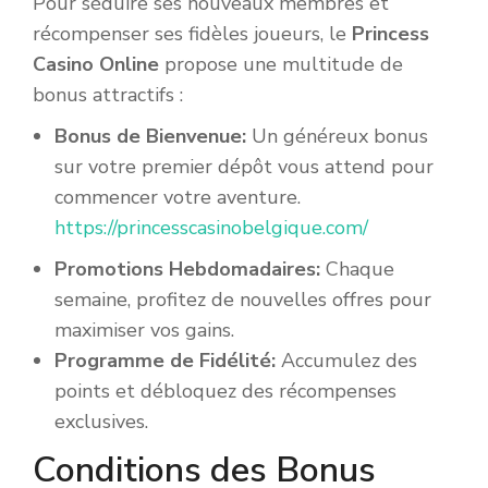
Pour séduire ses nouveaux membres et
récompenser ses fidèles joueurs, le
Princess
Casino Online
propose une multitude de
bonus attractifs :
Bonus de Bienvenue:
Un généreux bonus
sur votre premier dépôt vous attend pour
commencer votre aventure.
https://princesscasinobelgique.com/
Promotions Hebdomadaires:
Chaque
semaine, profitez de nouvelles offres pour
maximiser vos gains.
Programme de Fidélité:
Accumulez des
points et débloquez des récompenses
exclusives.
Conditions des Bonus