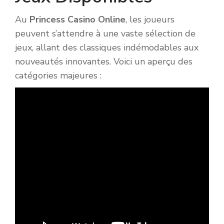
Au
Princess Casino Online
, les joueurs
peuvent s’attendre à une vaste sélection de
jeux, allant des classiques indémodables aux
nouveautés innovantes. Voici un aperçu des
catégories majeures :