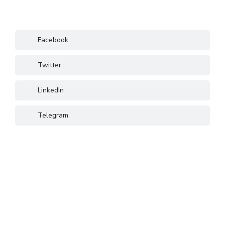
Facebook
Twitter
LinkedIn
Telegram