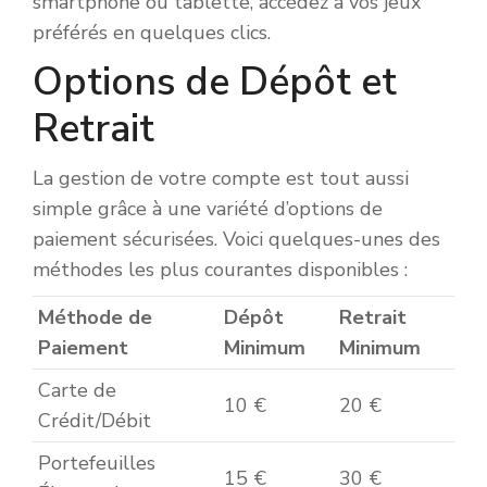
smartphone ou tablette, accédez à vos jeux
préférés en quelques clics.
Options de Dépôt et
Retrait
La gestion de votre compte est tout aussi
simple grâce à une variété d’options de
paiement sécurisées. Voici quelques-unes des
méthodes les plus courantes disponibles :
Méthode de
Dépôt
Retrait
Paiement
Minimum
Minimum
Carte de
10 €
20 €
Crédit/Débit
Portefeuilles
15 €
30 €