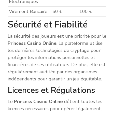
Électroniques
Virement Bancaire
50 €
100 €
Sécurité et Fiabilité
La sécurité des joueurs est une priorité pour le
Princess Casino Online
. La plateforme utilise
les dernières technologies de cryptage pour
protéger les informations personnelles et
financières de ses utilisateurs. De plus, elle est
régulièrement auditée par des organismes
indépendants pour garantir un jeu équitable.
Licences et Régulations
Le
Princess Casino Online
détient toutes les
licences nécessaires pour opérer légalement,