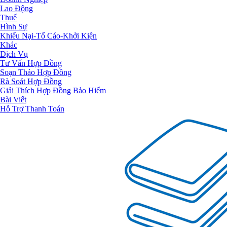
Lao Động
Thuế
Hình Sự
Khiếu Nại-Tố Cáo-Khởi Kiện
Khác
Dịch Vụ
Tư Vấn Hợp Đồng
Soạn Thảo Hợp Đồng
Rà Soát Hợp Đồng
Giải Thích Hợp Đồng Bảo Hiểm
Bài Viết
Hỗ Trợ Thanh Toán