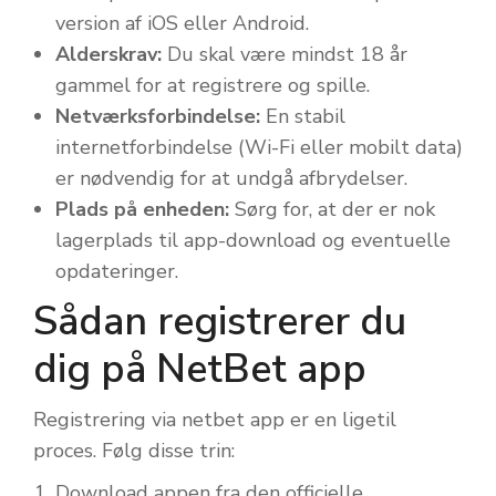
version af iOS eller Android.
Alderskrav:
Du skal være mindst 18 år
gammel for at registrere og spille.
Netværksforbindelse:
En stabil
internetforbindelse (Wi-Fi eller mobilt data)
er nødvendig for at undgå afbrydelser.
Plads på enheden:
Sørg for, at der er nok
lagerplads til app-download og eventuelle
opdateringer.
Sådan registrerer du
dig på NetBet app
Registrering via netbet app er en ligetil
proces. Følg disse trin:
Download appen fra den officielle