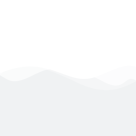
Where Casino Entertainment Meets the
Mobile Moment
<!DOCTYPE html>