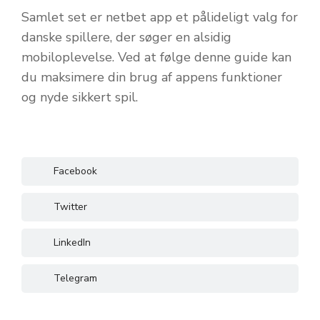
Samlet set er netbet app et pålideligt valg for
danske spillere, der søger en alsidig
mobiloplevelse. Ved at følge denne guide kan
du maksimere din brug af appens funktioner
og nyde sikkert spil.
Facebook
Twitter
LinkedIn
Telegram