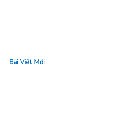
Bài Viết Mới
Wanneer een online casino voelt als een
avond uit
Una serata sullo schermo: il volto mobile
dell’intrattenimento al casinò
Dudespin Casino Accumulator Bet Boost
Dudespin Login VIP Manager: Was sie tun