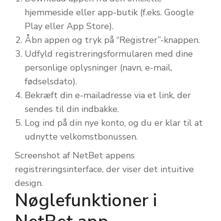
hjemmeside eller app-butik (f.eks. Google
Play eller App Store).
Åbn appen og tryk på “Registrer”-knappen.
Udfyld registreringsformularen med dine
personlige oplysninger (navn, e-mail,
fødselsdato).
Bekræft din e-mailadresse via et link, der
sendes til din indbakke.
Log ind på din nye konto, og du er klar til at
udnytte velkomstbonussen.
Screenshot af NetBet appens
registreringsinterface, der viser det intuitive
design.
Nøglefunktioner i