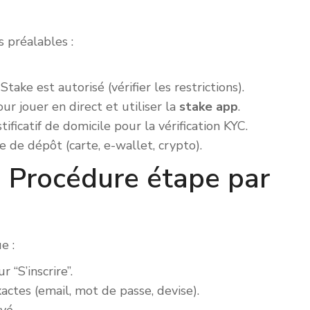
s préalables :
take est autorisé (vérifier les restrictions).
r jouer en direct et utiliser la
stake app
.
stificatif de domicile pour la vérification KYC.
de dépôt (carte, e-wallet, crypto).
 : Procédure étape par
e :
r “S’inscrire”.
ctes (email, mot de passe, devise).