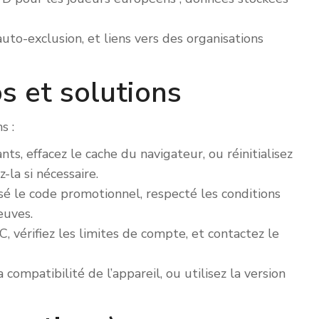
auto-exclusion, et liens vers des organisations
s et solutions
s :
iants, effacez le cache du navigateur, ou réinitialisez
ez-la si nécessaire.
isé le code promotionnel, respecté les conditions
euves.
C, vérifiez les limites de compte, et contactez le
la compatibilité de l’appareil, ou utilisez la version