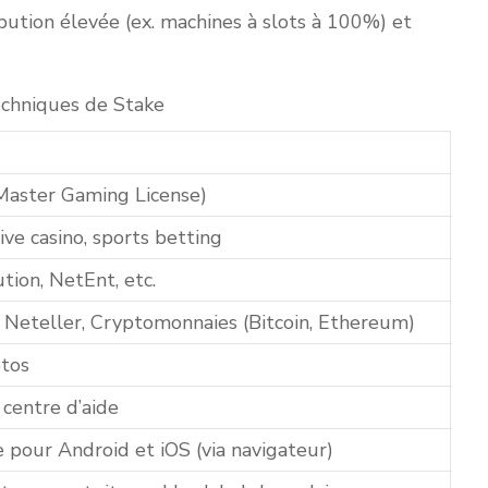
ibution élevée (ex. machines à slots à 100%) et
techniques de Stake
Master Gaming License)
live casino, sports betting
tion, NetEnt, etc.
l, Neteller, Cryptomonnaies (Bitcoin, Ethereum)
tos
 centre d’aide
 pour Android et iOS (via navigateur)