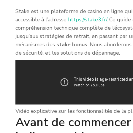
Stake est une plateforme de casino en ligne qui
accessible à l’adresse
https://stake3.fr/
. Ce guide 
compréhension technique complète de l’écosystè
jusqu’aux stratégies de retrait, en passant par 
mécanismes des
stake bonus
. Nous aborderons 
de sécurité, et les solutions de dépannage.
Vidéo explicative sur les fonctionnalités de la p
Avant de commencer :