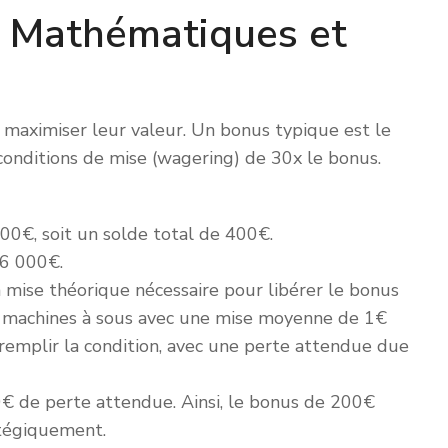
: Mathématiques et
 maximiser leur valeur. Un bonus typique est le
onditions de mise (wagering) de 30x le bonus.
0€, soit un solde total de 400€.
 6 000€.
 mise théorique nécessaire pour libérer le bonus
s machines à sous avec une mise moyenne de 1€
r remplir la condition, avec une perte attendue due
40€ de perte attendue. Ainsi, le bonus de 200€
atégiquement.