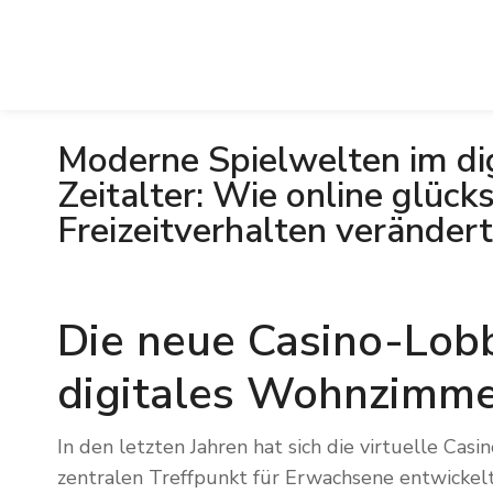
Moderne Spielwelten im di
Zeitalter: Wie online glück
Freizeitverhalten verändert
Die neue Casino-Lobb
digitales Wohnzimm
In den letzten Jahren hat sich die virtuelle Cas
zentralen Treffpunkt für Erwachsene entwickelt