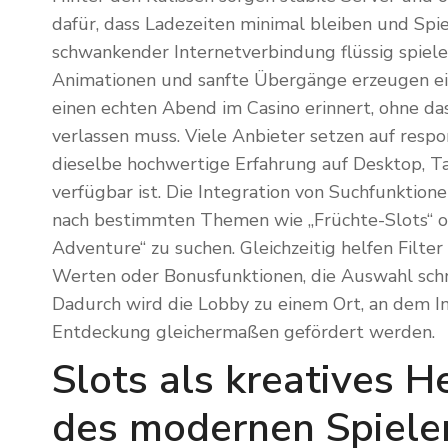
dafür, dass Ladezeiten minimal bleiben und Spie
schwankender Internetverbindung flüssig spiel
Animationen und sanfte Übergänge erzeugen ei
einen echten Abend im Casino erinnert, ohne d
verlassen muss. Viele Anbieter setzen auf respo
dieselbe hochwertige Erfahrung auf Desktop, 
verfügbar ist. Die Integration von Suchfunktione
nach bestimmten Themen wie „Früchte-Slots“ 
Adventure“ zu suchen. Gleichzeitig helfen Filter 
Werten oder Bonusfunktionen, die Auswahl schn
Dadurch wird die Lobby zu einem Ort, an dem In
Entdeckung gleichermaßen gefördert werden.
Slots als kreatives H
des modernen Spiele