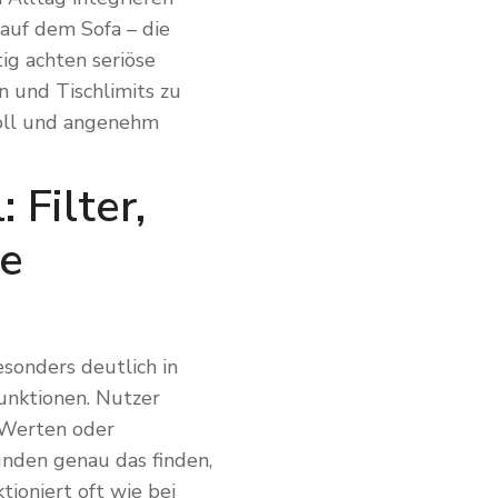
 auf dem Sofa – die
tig achten seriöse
n und Tischlimits zu
voll und angenehm
 Filter,
he
esonders deutlich in
unktionen. Nutzer
-Werten oder
unden genau das finden,
tioniert oft wie bei