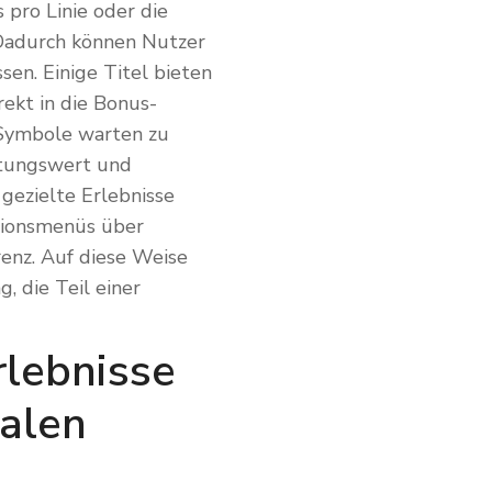
 pro Linie oder die
Dadurch können Nutzer
sen. Einige Titel bieten
ekt in die Bonus-
 Symbole warten zu
ltungswert und
 gezielte Erlebnisse
ationsmenüs über
enz. Auf diese Weise
, die Teil einer
rlebnisse
ialen