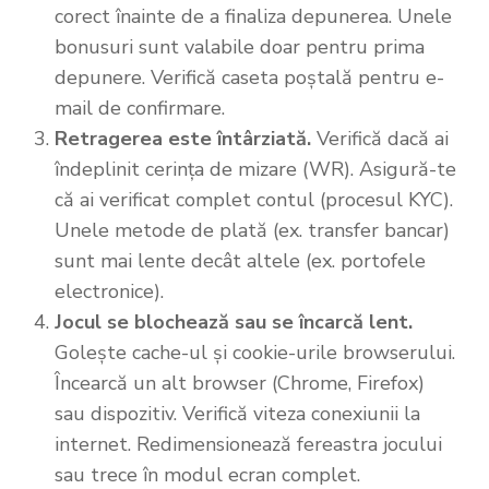
corect înainte de a finaliza depunerea. Unele
bonusuri sunt valabile doar pentru prima
depunere. Verifică caseta poștală pentru e-
mail de confirmare.
Retragerea este întârziată.
Verifică dacă ai
îndeplinit cerința de mizare (WR). Asigură-te
că ai verificat complet contul (procesul KYC).
Unele metode de plată (ex. transfer bancar)
sunt mai lente decât altele (ex. portofele
electronice).
Jocul se blochează sau se încarcă lent.
Golește cache-ul și cookie-urile browserului.
Încearcă un alt browser (Chrome, Firefox)
sau dispozitiv. Verifică viteza conexiunii la
internet. Redimensionează fereastra jocului
sau trece în modul ecran complet.