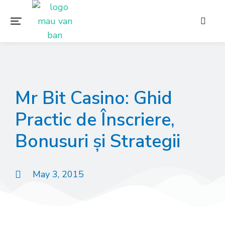
Mr Bit Casino: Ghid
Practic de Înscriere,
Bonusuri și Strategii
May 3, 2015