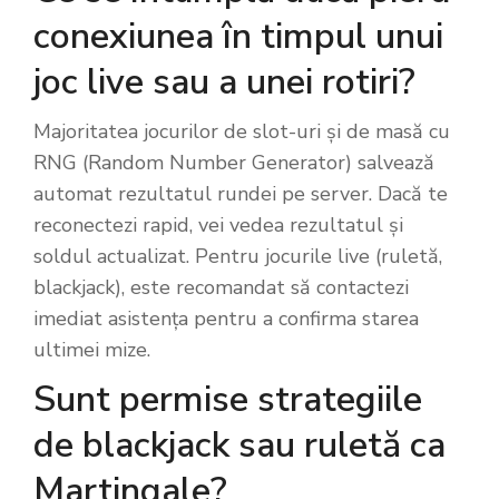
conexiunea în timpul unui
joc live sau a unei rotiri?
Majoritatea jocurilor de slot-uri și de masă cu
RNG (Random Number Generator) salvează
automat rezultatul rundei pe server. Dacă te
reconectezi rapid, vei vedea rezultatul și
soldul actualizat. Pentru jocurile live (ruletă,
blackjack), este recomandat să contactezi
imediat asistența pentru a confirma starea
ultimei mize.
Sunt permise strategiile
de blackjack sau ruletă ca
Martingale?