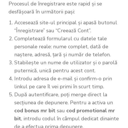
Procesul de înregistrare este rapid și se
desfășoară în următorii pași:
Accesează site-ul principal și apasă butonul
“Înregistrare” sau “Creează Cont”.
Completează formularul cu datele tale
personale reale: nume complet, dată de
naștere, adresă, țară și număr de telefon.
Stabilește un nume de utilizator și o parolă
puternică, unică pentru acest cont.
Introdu adresa de e-mail și confirm-o prin
linkul pe care îl vei primi în scurt timp.
După autentificare, poți merge direct la
secțiunea de depunere. Pentru a activa un
cod bonus mr bit
sau
cod promotional mr
bit
, introdu codul în câmpul dedicat dinainte
de a efectua prima depunere.