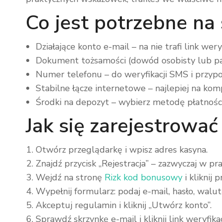
Co jest potrzebne na 
Działające konto e-mail – na nie trafi link wery
Dokument tożsamości (dowód osobisty lub pa
Numer telefonu – do weryfikacji SMS i przyp
Stabilne łącze internetowe – najlepiej na ko
Środki na depozyt – wybierz metodę płatności 
Jak się zarejestrować
Otwórz przeglądarkę i wpisz adres kasyna.
Znajdź przycisk „Rejestracja” – zazwyczaj w 
Wejdź na stronę
Rizk kod bonusowy
i kliknij p
Wypełnij formularz: podaj e-mail, hasło, walu
Akceptuj regulamin i kliknij „Utwórz konto”.
Sprawdź skrzynkę e-mail i kliknij link weryfikac