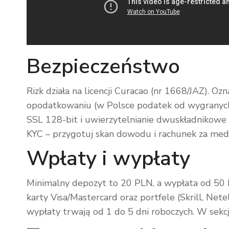
Bezpieczeństwo
Rizk działa na licencji Curacao (nr 1668/JAZ). 
opodatkowaniu (w Polsce podatek od wygranych
SSL 128-bit i uwierzytelnianie dwuskładnikowe 
KYC – przygotuj skan dowodu i rachunek za medi
Wpłaty i wypłaty
Minimalny depozyt to 20 PLN, a wypłata od 50 
karty Visa/Mastercard oraz portfele (Skrill, Net
wypłaty trwają od 1 do 5 dni roboczych. W sekcj