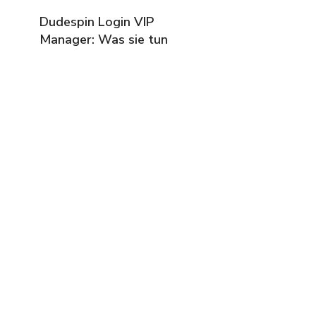
Dudespin Login VIP
Manager: Was sie tun