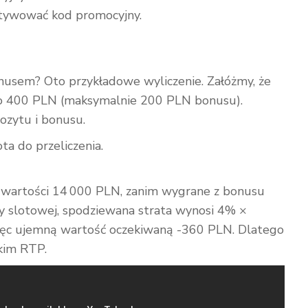
 aktywować kod promocyjny.
onusem? Oto przykładowe wyliczenie. Załóżmy, że
o 400 PLN (maksymalnie 200 PLN bonusu).
zytu i bonusu.
a do przeliczenia.
ej wartości 14 000 PLN, zanim wygrane z bonusu
y slotowej, spodziewana strata wynosi 4% ×
ęc ujemną wartość oczekiwaną -360 PLN. Dlatego
kim RTP.