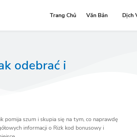
Trang Chủ
Văn Bản
Dịch 
ak odebrać i
ik pomija szum i skupia się na tym, co naprawdę
egółowych informacji o Rizk kod bonusowy i
iejsce.