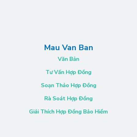
Mau Van Ban
Văn Bản
Tư Vấn Hợp Đồng
Soạn Thảo Hợp Đồng
Rà Soát Hợp Đồng
Giải Thích Hợp Đồng Bảo Hiểm