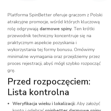
Platforma SpinBetter oferuje graczom z Polski
atrakcyjne promocje, wśród których kluczową
rolę odgrywają
darmowe spiny
. Ten krótki
przewodnik techniczny koncentruje się na
praktycznym aspekcie pozyskania i
wykorzystania tej formy bonusu. Omówimy
minimalne wymagania oraz przejdziemy przez
proces rejestracji, abyś mógł szybko rozpocząć
grę.
Przed rozpoczęciem:
Lista kontrolna
Weryfikacja wieku i lokalizacji:
Aby założyć
konto i odebrać
spinbetter darmowe spiny
,