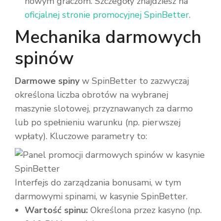
nowym graczom. Szczegóły znajdziesz na
oficjalnej stronie promocyjnej SpinBetter
.
Mechanika darmowych
spinów
Darmowe spiny
w SpinBetter to zazwyczaj
określona liczba obrotów na wybranej
maszynie slotowej, przyznawanych za darmo
lub po spełnieniu warunku (np. pierwszej
wpłaty). Kluczowe parametry to:
Interfejs do zarządzania bonusami, w tym
darmowymi spinami, w kasynie SpinBetter.
Wartość spinu:
Określona przez kasyno (np.