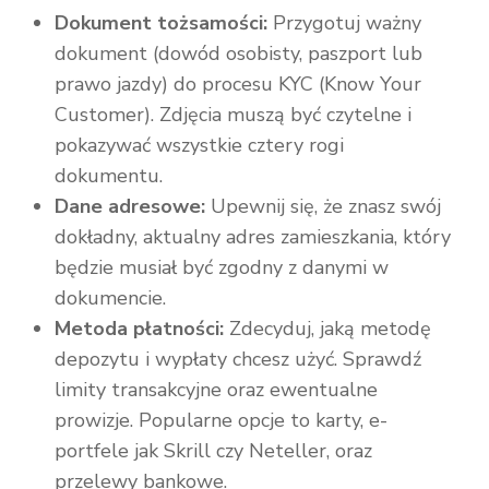
Dokument tożsamości:
Przygotuj ważny
dokument (dowód osobisty, paszport lub
prawo jazdy) do procesu KYC (Know Your
Customer). Zdjęcia muszą być czytelne i
pokazywać wszystkie cztery rogi
dokumentu.
Dane adresowe:
Upewnij się, że znasz swój
dokładny, aktualny adres zamieszkania, który
będzie musiał być zgodny z danymi w
dokumencie.
Metoda płatności:
Zdecyduj, jaką metodę
depozytu i wypłaty chcesz użyć. Sprawdź
limity transakcyjne oraz ewentualne
prowizje. Popularne opcje to karty, e-
portfele jak Skrill czy Neteller, oraz
przelewy bankowe.