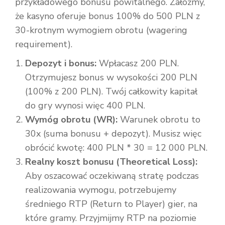
przykładowego bonusu powitalnego. Załóżmy,
że kasyno oferuje bonus 100% do 500 PLN z
30-krotnym wymogiem obrotu (wagering
requirement).
Depozyt i bonus:
Wpłacasz 200 PLN.
Otrzymujesz bonus w wysokości 200 PLN
(100% z 200 PLN). Twój całkowity kapitał
do gry wynosi więc 400 PLN.
Wymóg obrotu (WR):
Warunek obrotu to
30x (suma bonusu + depozyt). Musisz więc
obrócić kwotę: 400 PLN * 30 = 12 000 PLN.
Realny koszt bonusu (Theoretical Loss):
Aby oszacować oczekiwaną stratę podczas
realizowania wymogu, potrzebujemy
średniego RTP (Return to Player) gier, na
które gramy. Przyjmijmy RTP na poziomie