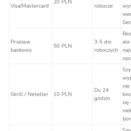
20 PLN
Visa/Mastercard
robocze
wy
wer
Sec
Bez
Przelew
3-5 dni
ale
50 PLN
bankowy
roboczych
naj
opc
Szy
wyp
nie
Do 24
Skrill / Neteller
10 PLN
kwa
godzin
się
nie
bon
Szy