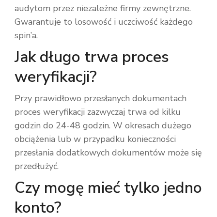
audytom przez niezależne firmy zewnętrzne.
Gwarantuje to losowość i uczciwość każdego
spin’a.
Jak długo trwa proces
weryfikacji?
Przy prawidłowo przesłanych dokumentach
proces weryfikacji zazwyczaj trwa od kilku
godzin do 24-48 godzin. W okresach dużego
obciążenia lub w przypadku konieczności
przesłania dodatkowych dokumentów może się
przedłużyć.
Czy mogę mieć tylko jedno
konto?