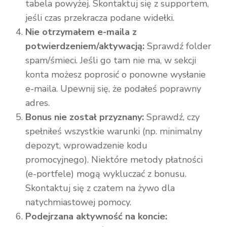
tabela powyżej. Skontaktuj się z supportem,
jeśli czas przekracza podane widełki.
Nie otrzymałem e-maila z
potwierdzeniem/aktywacją:
Sprawdź folder
spam/śmieci. Jeśli go tam nie ma, w sekcji
konta możesz poprosić o ponowne wysłanie
e-maila. Upewnij się, że podałeś poprawny
adres.
Bonus nie został przyznany:
Sprawdź, czy
spełniłeś wszystkie warunki (np. minimalny
depozyt, wprowadzenie kodu
promocyjnego). Niektóre metody płatności
(e-portfele) mogą wykluczać z bonusu.
Skontaktuj się z czatem na żywo dla
natychmiastowej pomocy.
Podejrzana aktywność na koncie: