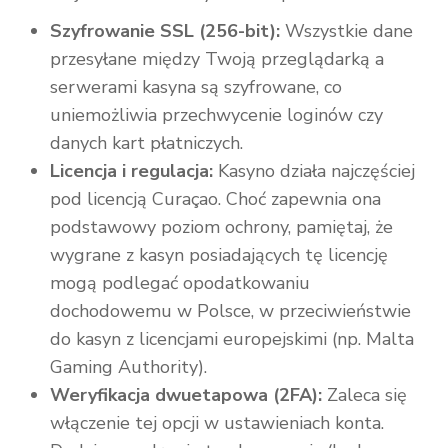
Szyfrowanie SSL (256-bit):
Wszystkie dane
przesyłane między Twoją przeglądarką a
serwerami kasyna są szyfrowane, co
uniemożliwia przechwycenie loginów czy
danych kart płatniczych.
Licencja i regulacja:
Kasyno działa najczęściej
pod licencją Curaçao. Choć zapewnia ona
podstawowy poziom ochrony, pamiętaj, że
wygrane z kasyn posiadających tę licencję
mogą podlegać opodatkowaniu
dochodowemu w Polsce, w przeciwieństwie
do kasyn z licencjami europejskimi (np. Malta
Gaming Authority).
Weryfikacja dwuetapowa (2FA):
Zaleca się
włączenie tej opcji w ustawieniach konta.