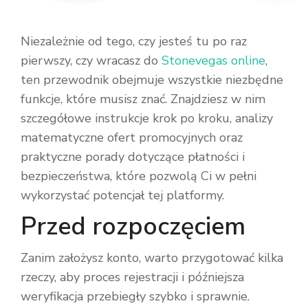
Niezależnie od tego, czy jesteś tu po raz
pierwszy, czy wracasz do
Stonevegas online
,
ten przewodnik obejmuje wszystkie niezbędne
funkcje, które musisz znać. Znajdziesz w nim
szczegółowe instrukcje krok po kroku, analizy
matematyczne ofert promocyjnych oraz
praktyczne porady dotyczące płatności i
bezpieczeństwa, które pozwolą Ci w pełni
wykorzystać potencjał tej platformy.
Przed rozpoczęciem
Zanim założysz konto, warto przygotować kilka
rzeczy, aby proces rejestracji i późniejsza
weryfikacja przebiegły szybko i sprawnie.