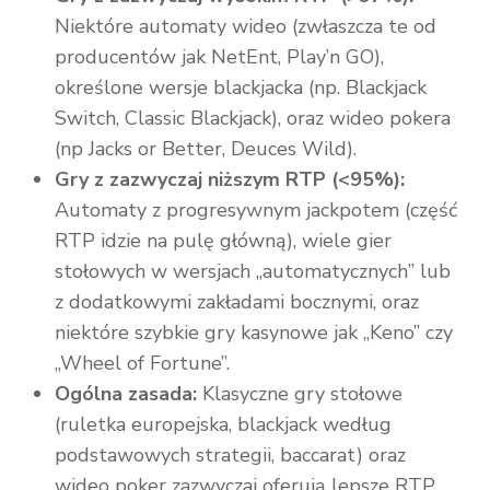
Niektóre automaty wideo (zwłaszcza te od
producentów jak NetEnt, Play’n GO),
określone wersje blackjacka (np. Blackjack
Switch, Classic Blackjack), oraz wideo pokera
(np Jacks or Better, Deuces Wild).
Gry z zazwyczaj niższym RTP (<95%):
Automaty z progresywnym jackpotem (część
RTP idzie na pulę główną), wiele gier
stołowych w wersjach „automatycznych” lub
z dodatkowymi zakładami bocznymi, oraz
niektóre szybkie gry kasynowe jak „Keno” czy
„Wheel of Fortune”.
Ogólna zasada:
Klasyczne gry stołowe
(ruletka europejska, blackjack według
podstawowych strategii, baccarat) oraz
wideo poker zazwyczaj oferują lepsze RTP