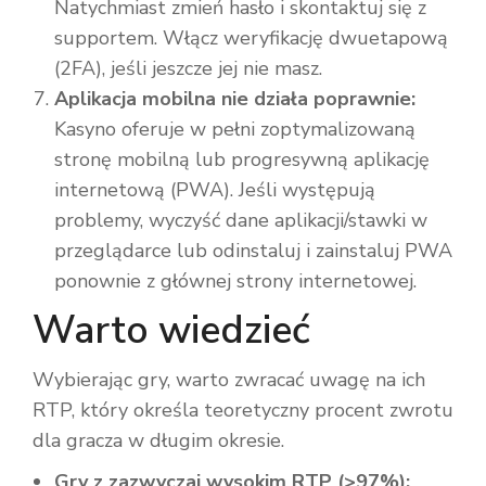
Natychmiast zmień hasło i skontaktuj się z
supportem. Włącz weryfikację dwuetapową
(2FA), jeśli jeszcze jej nie masz.
Aplikacja mobilna nie działa poprawnie:
Kasyno oferuje w pełni zoptymalizowaną
stronę mobilną lub progresywną aplikację
internetową (PWA). Jeśli występują
problemy, wyczyść dane aplikacji/stawki w
przeglądarce lub odinstaluj i zainstaluj PWA
ponownie z głównej strony internetowej.
Warto wiedzieć
Wybierając gry, warto zwracać uwagę na ich
RTP, który określa teoretyczny procent zwrotu
dla gracza w długim okresie.
Gry z zazwyczaj wysokim RTP (>97%):