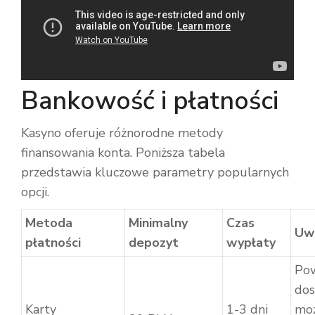
Bankowość i płatności
Kasyno oferuje różnorodne metody
finansowania konta. Poniższa tabela
przedstawia kluczowe parametry popularnych
opcji.
Metoda
Minimalny
Czas
Uw
płatności
depozyt
wypłaty
Pow
dos
Karty
1-3 dni
mo