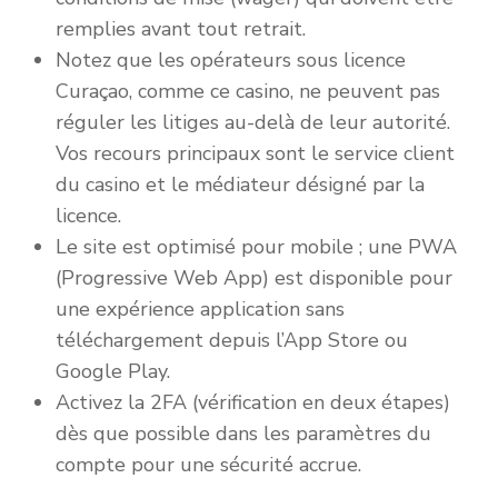
remplies avant tout retrait.
Notez que les opérateurs sous licence
Curaçao, comme ce casino, ne peuvent pas
réguler les litiges au-delà de leur autorité.
Vos recours principaux sont le service client
du casino et le médiateur désigné par la
licence.
Le site est optimisé pour mobile ; une PWA
(Progressive Web App) est disponible pour
une expérience application sans
téléchargement depuis l’App Store ou
Google Play.
Activez la 2FA (vérification en deux étapes)
dès que possible dans les paramètres du
compte pour une sécurité accrue.