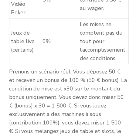
Vidéo
au wager.
Poker
Les mises ne
Jeux de
comptent pas du
table live
0%
tout pour
(certains)
l’accomplissement
des conditions.
Prenons un scénario réel. Vous déposez 50 €
et recevez un bonus de 100 % (50 € bonus). La
condition de mise est x30 sur le montant du
bonus uniquement. Vous devez donc miser 50
€ (bonus) x 30 = 1 500 €. Si vous jouez
exclusivement à des machines à sous
(contribution 100%), vous devez miser 1 500
€. Si vous mélangez jeux de table et slots, le