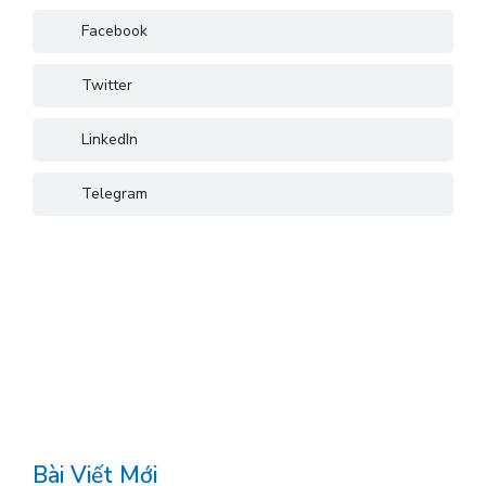
Facebook
Twitter
LinkedIn
Telegram
Bài Viết Mới