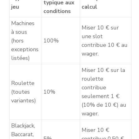
typique aux
jeu
calcul
conditions
Machines
Miser 10 € sur
à sous
une slot
(hors
100%
contribue 10 € au
exceptions
wager.
listées)
Miser 10 € sur la
roulette
Roulette
contribue
(toutes
10%
seulement 1 €
variantes)
(10% de 10 €) au
wager.
Blackjack,
Miser 10 €
Baccarat,
5%
contribue 0,50 €