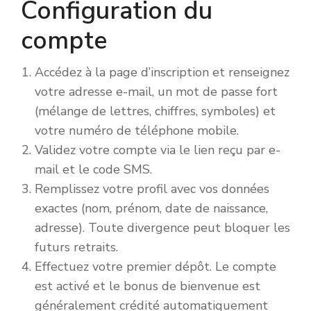
Configuration du
compte
Accédez à la page d’inscription et renseignez
votre adresse e-mail, un mot de passe fort
(mélange de lettres, chiffres, symboles) et
votre numéro de téléphone mobile.
Validez votre compte via le lien reçu par e-
mail et le code SMS.
Remplissez votre profil avec vos données
exactes (nom, prénom, date de naissance,
adresse). Toute divergence peut bloquer les
futurs retraits.
Effectuez votre premier dépôt. Le compte
est activé et le bonus de bienvenue est
généralement crédité automatiquement