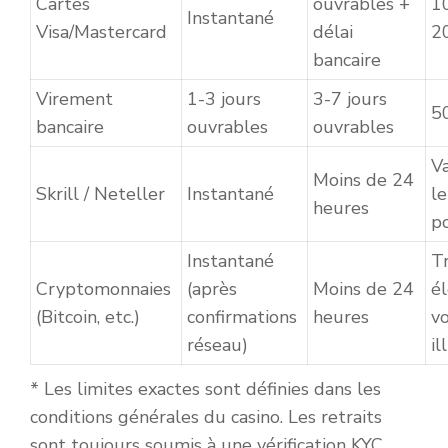
Cartes
ouvrables +
1
Instantané
Visa/Mastercard
délai
2
bancaire
Virement
1-3 jours
3-7 jours
5
bancaire
ouvrables
ouvrables
Va
Moins de 24
Skrill / Neteller
Instantané
le
heures
po
Instantané
T
Cryptomonnaies
(après
Moins de 24
él
(Bitcoin, etc.)
confirmations
heures
vo
réseau)
il
* Les limites exactes sont définies dans les
conditions générales du casino. Les retraits
sont toujours soumis à une vérification KYC