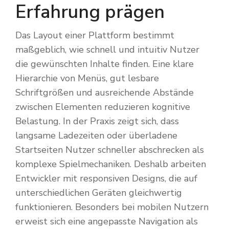
Erfahrung prägen
Das Layout einer Plattform bestimmt
maßgeblich, wie schnell und intuitiv Nutzer
die gewünschten Inhalte finden. Eine klare
Hierarchie von Menüs, gut lesbare
Schriftgrößen und ausreichende Abstände
zwischen Elementen reduzieren kognitive
Belastung. In der Praxis zeigt sich, dass
langsame Ladezeiten oder überladene
Startseiten Nutzer schneller abschrecken als
komplexe Spielmechaniken. Deshalb arbeiten
Entwickler mit responsiven Designs, die auf
unterschiedlichen Geräten gleichwertig
funktionieren. Besonders bei mobilen Nutzern
erweist sich eine angepasste Navigation als