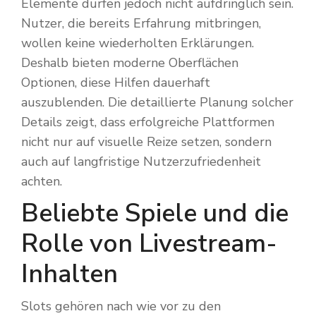
Elemente dürfen jedoch nicht aufdringlich sein.
Nutzer, die bereits Erfahrung mitbringen,
wollen keine wiederholten Erklärungen.
Deshalb bieten moderne Oberflächen
Optionen, diese Hilfen dauerhaft
auszublenden. Die detaillierte Planung solcher
Details zeigt, dass erfolgreiche Plattformen
nicht nur auf visuelle Reize setzen, sondern
auch auf langfristige Nutzerzufriedenheit
achten.
Beliebte Spiele und die
Rolle von Livestream-
Inhalten
Slots gehören nach wie vor zu den