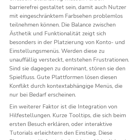
barrierefrei gestaltet sein, damit auch Nutzer
mit eingeschränktem Farbsehen problemlos
teilnehmen können. Die Balance zwischen
Ästhetik und Funktionalität zeigt sich
besonders in der Platzierung von Konto- und
Einstellungsmenüs. Werden diese zu
unauffällig versteckt, entstehen Frustrationen.
Sind sie dagegen zu dominant, stören sie den
Spielfluss. Gute Plattformen lösen diesen
Konflikt durch kontextabhängige Menüs, die
nur bei Bedarf erscheinen.
Ein weiterer Faktor ist die Integration von
Hilfestellungen. Kurze Tooltips, die sich beim
ersten Besuch erklären, oder interaktive
Tutorials erleichtern den Einstieg. Diese