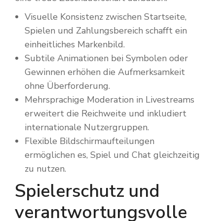
Visuelle Konsistenz zwischen Startseite,
Spielen und Zahlungsbereich schafft ein
einheitliches Markenbild.
Subtile Animationen bei Symbolen oder
Gewinnen erhöhen die Aufmerksamkeit
ohne Überforderung.
Mehrsprachige Moderation in Livestreams
erweitert die Reichweite und inkludiert
internationale Nutzergruppen.
Flexible Bildschirmaufteilungen
ermöglichen es, Spiel und Chat gleichzeitig
zu nutzen.
Spielerschutz und
verantwortungsvolle