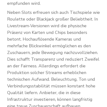
empfunden wird.
Neben Slots erfreuen sich auch Tischspiele wie
Roulette oder Blackjack großer Beliebtheit. In
Livestream-Versionen wird die physische
Präsenz von Karten und Chips besonders
betont. Hochauflösende Kameras und
mehrfache Blickwinkel ermöglichen es den
Zuschauern, jede Bewegung nachzuvollziehen.
Dies schafft Transparenz und reduziert Zweifel
an der Fairness. Allerdings erfordert die
Produktion solcher Streams erheblichen
technischen Aufwand. Beleuchtung, Ton und
Verbindungsstabilität müssen konstant hohe
Qualität liefern. Anbieter, die in diese
Infrastruktur investieren, können langfristig
eine treue Zuschauerschaft aufbauen.