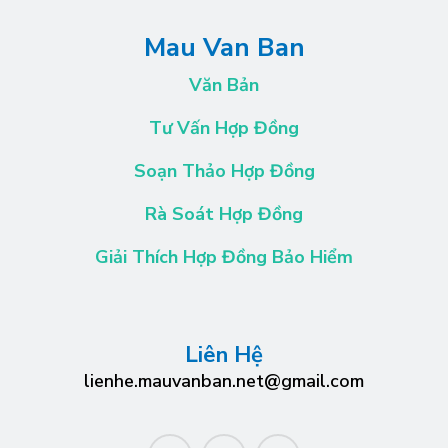
Mau Van Ban
Văn Bản
Tư Vấn Hợp Đồng
Soạn Thảo Hợp Đồng
Rà Soát Hợp Đồng
Giải Thích Hợp Đồng Bảo Hiểm
Liên Hệ
lienhe.mauvanban.net@gmail.com