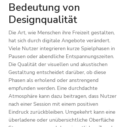
Bedeutung von
Designqualität
Die Art, wie Menschen ihre Freizeit gestalten,
hat sich durch digitale Angebote verändert.
Viele Nutzer integrieren kurze Spielphasen in
Pausen oder abendliche Entspannungszeiten.
Die Qualität der visuellen und akustischen
Gestaltung entscheidet darüber, ob diese
Phasen als erholend oder anstrengend
empfunden werden. Eine durchdachte
Atmosphäre kann dazu beitragen, dass Nutzer
nach einer Session mit einem positiven
Eindruck zurückbleiben. Umgekehrt kann eine
überladene oder unübersichtliche Oberfläche