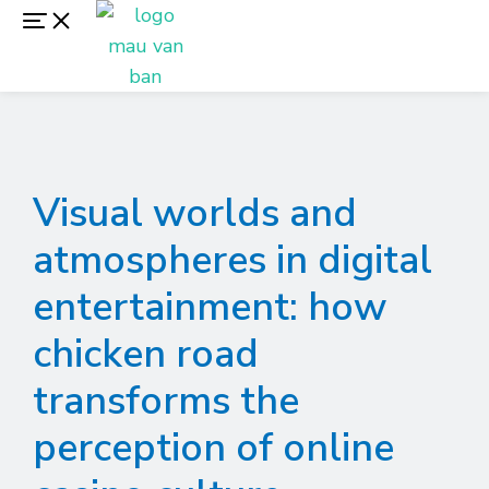
Visual worlds and
atmospheres in digital
entertainment: how
chicken road
transforms the
perception of online