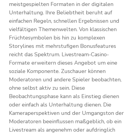
meistgespielten Formaten in der digitalen
Unterhaltung. Ihre Beliebtheit beruht auf
einfachen Regeln, schnellen Ergebnissen und
vielfältigen Themenwelten. Von klassischen
Früchtesymbolen bis hin zu komplexen
Storylines mit mehrstufigen Bonusfeatures
reicht das Spektrum. Livestream-Casino-
Formate erweitern dieses Angebot um eine
soziale Komponente. Zuschauer können
Moderatoren und andere Spieler beobachten,
ohne selbst aktiv zu sein. Diese
Beobachtungsphase kann als Einstieg dienen
oder einfach als Unterhaltung dienen. Die
Kameraperspektiven und der Umgangston der
Moderatoren beeinflussen maßgeblich, ob ein
Livestream als angenehm oder aufdringlich