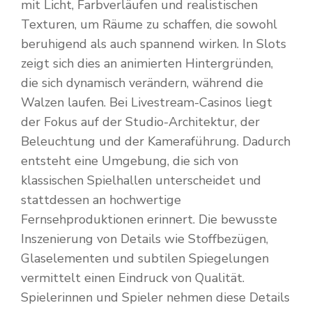
mit Licht, Farbverläufen und realistischen
Texturen, um Räume zu schaffen, die sowohl
beruhigend als auch spannend wirken. In Slots
zeigt sich dies an animierten Hintergründen,
die sich dynamisch verändern, während die
Walzen laufen. Bei Livestream-Casinos liegt
der Fokus auf der Studio-Architektur, der
Beleuchtung und der Kameraführung. Dadurch
entsteht eine Umgebung, die sich von
klassischen Spielhallen unterscheidet und
stattdessen an hochwertige
Fernsehproduktionen erinnert. Die bewusste
Inszenierung von Details wie Stoffbezügen,
Glaselementen und subtilen Spiegelungen
vermittelt einen Eindruck von Qualität.
Spielerinnen und Spieler nehmen diese Details