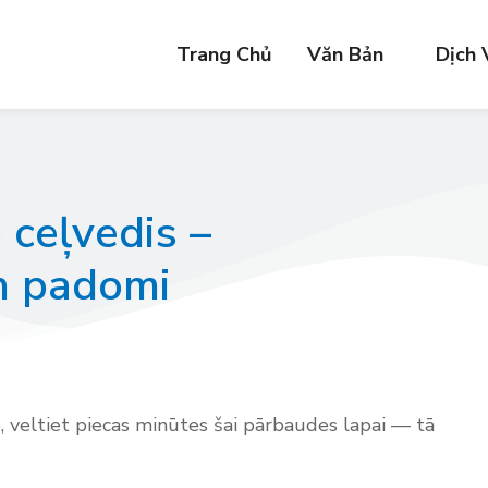
Trang Chủ
Văn Bản
Dịch 
 ceļvedis –
un padomi
, veltiet piecas minūtes šai pārbaudes lapai — tā