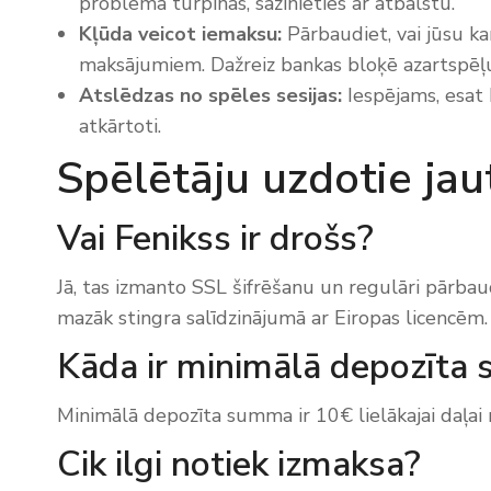
problēma turpinās, sazinieties ar atbalstu.
Kļūda veicot iemaksu:
Pārbaudiet, vai jūsu kar
maksājumiem. Dažreiz bankas bloķē azartspēļu
Atslēdzas no spēles sesijas:
Iespējams, esat b
atkārtoti.
Spēlētāju uzdotie jau
Vai Fenikss ir drošs?
Jā, tas izmanto SSL šifrēšanu un regulāri pārba
mazāk stingra salīdzinājumā ar Eiropas licencēm.
Kāda ir minimālā depozīta
Minimālā depozīta summa ir 10€ lielākajai daļa
Cik ilgi notiek izmaksa?