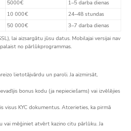
5000€
1–5 darba dienas
10 000€
24–48 stundas
50 000€
3–7 darba dienas
L), lai aizsargātu jūsu datus. Mobilajai versijai nav
 palaist no pārlūkprogrammas.
eizo lietotājvārdu un paroli. Ja aizmirsāt,
 ievadījis bonus kodu (ja nepieciešams) vai izvēlējies
zis visus KYC dokumentus. Atcerieties, ka pirmā
 vai mēģiniet atvērt kazino citu pārlūku. Ja