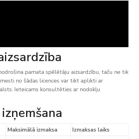
aizsardzība
s nodrošina pamata spēlētāju aizsardzību, taču ne tik
mesti no šādas licences var tikt aplikti ar
alsts. Ieteicams konsultēties ar nodokļu
 izņemšana
Maksimālā izmaksa
Izmaksas laiks