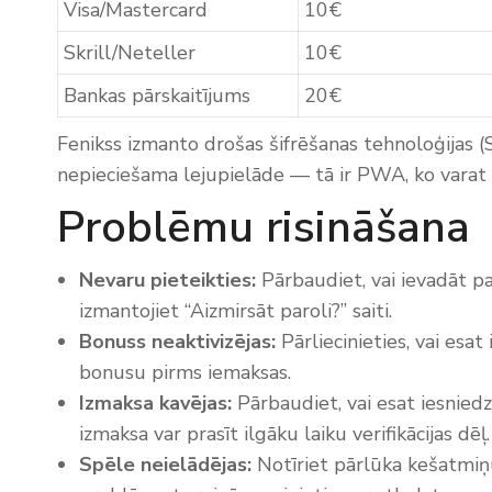
Visa/Mastercard
10€
Skrill/Neteller
10€
Bankas pārskaitījums
20€
Fenikss izmanto drošas šifrēšanas tehnoloģijas (SS
nepieciešama lejupielāde — tā ir PWA, ko varat
Problēmu risināšana
Nevaru pieteikties:
Pārbaudiet, vai ievadāt par
izmantojiet “Aizmirsāt paroli?” saiti.
Bonuss neaktivizējas:
Pārliecinieties, vai esat
bonusu pirms iemaksas.
Izmaksa kavējas:
Pārbaudiet, vai esat iesnied
izmaksa var prasīt ilgāku laiku verifikācijas dēļ.
Spēle neielādējas:
Notīriet pārlūka kešatmiņu