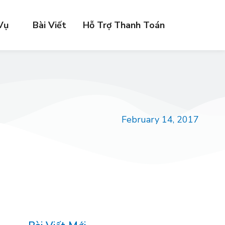
Vụ
Bài Viết
Hỗ Trợ Thanh Toán
February 14, 2017