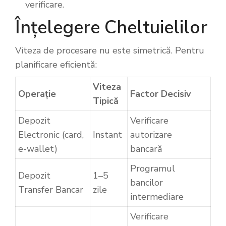
verificare.
Înțelegere Cheltuielilor
Viteza de procesare nu este simetrică. Pentru
planificare eficientă:
Viteza
Operație
Factor Decisiv
Tipică
Depozit
Verificare
Electronic (card,
Instant
autorizare
e-wallet)
bancară
Programul
Depozit
1–5
bancilor
Transfer Bancar
zile
intermediare
Verificare