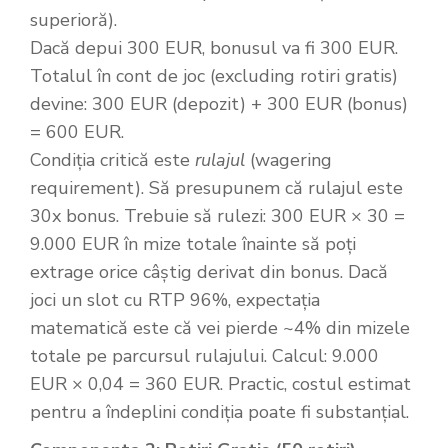
superioră).
Dacă depui 300 EUR, bonusul va fi 300 EUR.
Totalul în cont de joc (excluding rotiri gratis)
devine: 300 EUR (depozit) + 300 EUR (bonus)
= 600 EUR.
Condiția critică este
rulajul
(wagering
requirement). Să presupunem că rulajul este
30x bonus. Trebuie să rulezi: 300 EUR × 30 =
9.000 EUR în mize totale înainte să poți
extrage orice câștig derivat din bonus. Dacă
joci un slot cu RTP 96%, expectația
matematică este că vei pierde ~4% din mizele
totale pe parcursul rulajului. Calcul: 9.000
EUR × 0,04 = 360 EUR. Practic, costul estimat
pentru a îndeplini condiția poate fi substanțial.