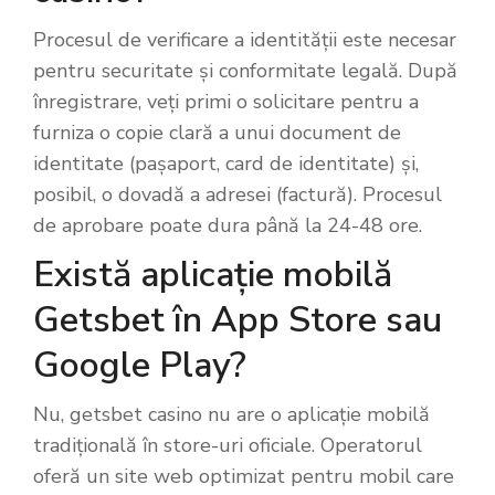
Procesul de verificare a identității este necesar
pentru securitate și conformitate legală. După
înregistrare, veți primi o solicitare pentru a
furniza o copie clară a unui document de
identitate (pașaport, card de identitate) și,
posibil, o dovadă a adresei (factură). Procesul
de aprobare poate dura până la 24-48 ore.
Există aplicație mobilă
Getsbet în App Store sau
Google Play?
Nu, getsbet casino nu are o aplicație mobilă
tradițională în store-uri oficiale. Operatorul
oferă un site web optimizat pentru mobil care