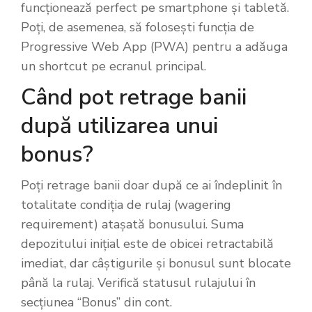
funcționează perfect pe smartphone și tabletă.
Poți, de asemenea, să folosești funcția de
Progressive Web App (PWA) pentru a adăuga
un shortcut pe ecranul principal.
Când pot retrage banii
după utilizarea unui
bonus?
Poți retrage banii doar după ce ai îndeplinit în
totalitate condiția de rulaj (wagering
requirement) atașată bonusului. Suma
depozitului inițial este de obicei retractabilă
imediat, dar câștigurile și bonusul sunt blocate
până la rulaj. Verifică statusul rulajului în
secțiunea “Bonus” din cont.