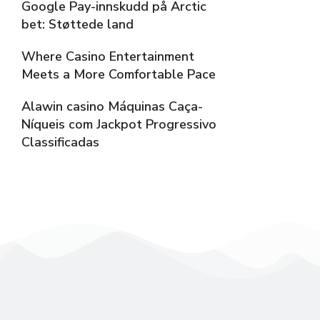
Google Pay-innskudd på Arctic
bet: Støttede land
Where Casino Entertainment
Meets a More Comfortable Pace
Alawin casino Máquinas Caça-
Níqueis com Jackpot Progressivo
Classificadas