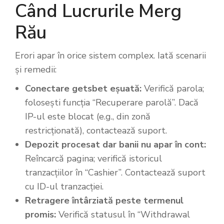
Când Lucrurile Merg
Rău
Erori apar în orice sistem complex. Iată scenarii
și remedii:
Conectare getsbet eșuată:
Verifică parola;
folosești funcția “Recuperare parolă”. Dacă
IP-ul este blocat (e.g., din zonă
restricționată), contactează suport.
Depozit procesat dar banii nu apar în cont:
Reîncarcă pagina; verifică istoricul
tranzacțiilor în “Cashier”. Contactează suport
cu ID-ul tranzacției.
Retragere întârziată peste termenul
promis:
Verifică statusul în “Withdrawal