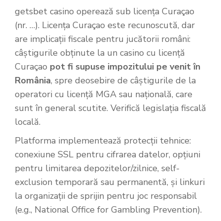
getsbet casino operează sub licența Curaçao
(nr. …). Licența Curaçao este recunoscută, dar
are implicații fiscale pentru jucătorii români:
câștigurile obținute la un casino cu licență
Curaçao
pot fi supuse impozitului pe venit în
România
, spre deosebire de câștigurile de la
operatori cu licență MGA sau națională, care
sunt în general scutite. Verifică legislația fiscală
locală.
Platforma implementează protecții tehnice:
conexiune SSL pentru cifrarea datelor, opțiuni
pentru limitarea depozitelor/zilnice, self-
exclusion temporară sau permanentă, și linkuri
la organizații de sprijin pentru joc responsabil
(e.g., National Office for Gambling Prevention).