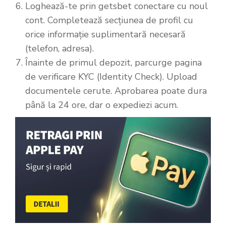
Loghează-te prin getsbet conectare cu noul
cont. Completează secțiunea de profil cu
orice informație suplimentară necesară
(telefon, adresa).
Înainte de primul depozit, parcurge pagina
de verificare KYC (Identity Check). Upload
documentele cerute. Aprobarea poate dura
până la 24 ore, dar o expediezi acum.