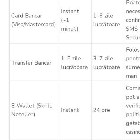
Poat
Instant
neces
Card Bancar
1–3 zile
(~1
confi
(Visa/Mastercard)
lucrătoare
minut)
SMS 
Secu
Folos
1–5 zile
3–7 zile
pent
Transfer Bancar
lucrătoare
lucrătoare
sume
mari
Comi
pot a
E-Wallet (Skrill,
verifi
Instant
24 ore
Neteller)
politi
gets
casin