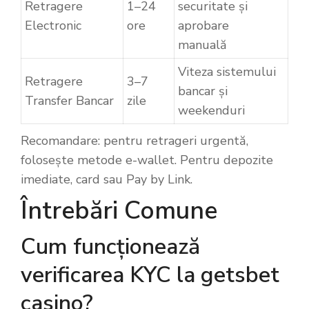
Retragere
1–24
securitate și
Electronic
ore
aprobare
manuală
Viteza sistemului
Retragere
3–7
bancar și
Transfer Bancar
zile
weekenduri
Recomandare: pentru retrageri urgentă,
folosește metode e-wallet. Pentru depozite
imediate, card sau Pay by Link.
Întrebări Comune
Cum funcționează
verificarea KYC la getsbet
casino?