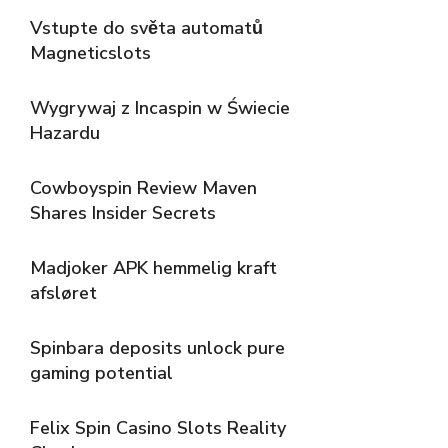
Vstupte do světa automatů
Magneticslots
Wygrywaj z Incaspin w Świecie
Hazardu
Cowboyspin Review Maven
Shares Insider Secrets
Madjoker APK hemmelig kraft
afsløret
Spinbara deposits unlock pure
gaming potential
Felix Spin Casino Slots Reality