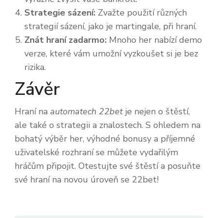
Strategie sázení:
Zvažte použití různých
strategií sázení, jako je martingale, při hraní.
Znát hraní zadarmo:
Mnoho her nabízí demo
verze, které vám umožní vyzkoušet si je bez
rizika.
Závěr
Hraní na
automatech 22bet
je nejen o štěstí,
ale také o strategii a znalostech. S ohledem na
bohatý výběr her, výhodné bonusy a příjemné
uživatelské rozhraní se můžete vydařilým
hráčům připojit. Otestujte své štěstí a posuňte
své hraní na novou úroveň se 22bet!