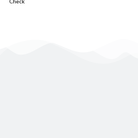
Check