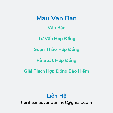
Mau Van Ban
Văn Bản
Tư Vấn Hợp Đồng
Soạn Thảo Hợp Đồng
Rà Soát Hợp Đồng
Giải Thích Hợp Đồng Bảo Hiểm
Liên Hệ
lienhe.mauvanban.net@gmail.com