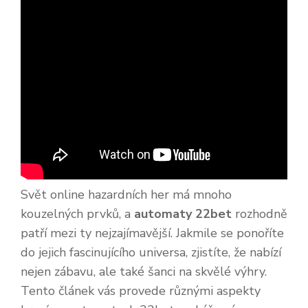
Svět online hazardních her má mnoho
kouzelných prvků, a
automaty 22bet
rozhodně
patří mezi ty nejzajímavější. Jakmile se ponoříte
do jejich fascinujícího universa, zjistíte, že nabízí
nejen zábavu, ale také šanci na skvělé výhry.
Tento článek vás provede různými aspekty